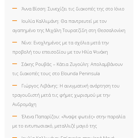
Άννα Βίσση: Συνεχίζει τις διακοπές της στο Ιόνιο
Ιουλία Καλλιμάνη: Θα παντρευτεί με τον
αγαπημένο της Μιχάλη Τουρατζίδη στη Θεσσαλονίκη
Νίνο: Ενοχλημένος με τα σχόλια μετά την
προβολή του επεισοδίου με τον Ηλία Ψινάκη
Σάκης Ρουβάς – Κάτια Ζυγούλη: Απολαμβάνουν
τις διακοπές τους στο Elounda Peninsula
Γιώργος Λιβάνης: Η αινιγματική ανάρτηση του
τραγουδιστή μετά τις φήμες χωρισμού με την
Ανδρομάχη
Έλενα Παπαρίζου: «Άναψε φωτιές» στην παραλία
με το εντυπωσιακό, μεταλλιζέ μαγιό της
Ιουλία Καλλιμάνη: Επίσκεψη στην Ιερά Μονή