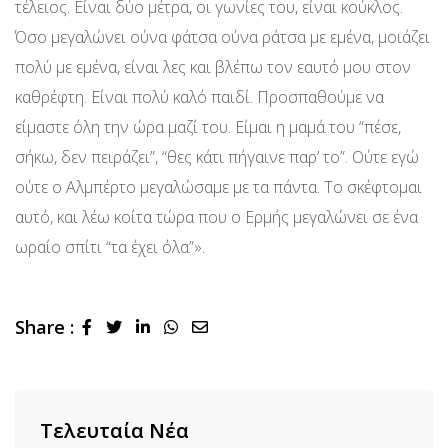
τέλειος. Είναι δύο μέτρα, οι γωνίες του, είναι κούκλος.
Όσο μεγαλώνει ούνα φάτσα ούνα ράτσα με εμένα, μοιάζει
πολύ με εμένα, είναι λες και βλέπω τον εαυτό μου στον
καθρέφτη. Είναι πολύ καλό παιδί. Προσπαθούμε να
είμαστε όλη την ώρα μαζί του. Είμαι η μαμά του “πέσε,
σήκω, δεν πειράζει”, “θες κάτι πήγαινε παρ’ το”. Ούτε εγώ
ούτε ο Αλμπέρτο μεγαλώσαμε με τα πάντα. Το σκέφτομαι
αυτό, και λέω κοίτα τώρα που ο Ερμής μεγαλώνει σε ένα
ωραίο σπίτι “τα έχει όλα”».
Share :
LinkedIn
Whatsapp
Share
via
Email
Τελευταία Νέα