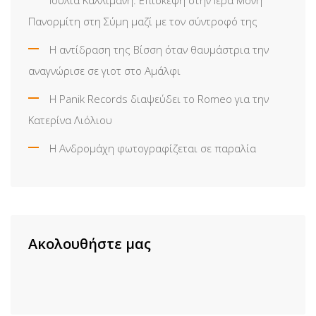
Πανορμίτη στη Σύμη μαζί με τον σύντροφό της
Η αντίδραση της Βίσση όταν θαυμάστρια την
αναγνώρισε σε γιοτ στο Αμάλφι
Η Panik Records διαψεύδει το Romeo για την
Κατερίνα Λιόλιου
Η Ανδρομάχη φωτογραφίζεται σε παραλία
Ακολουθήστε μας