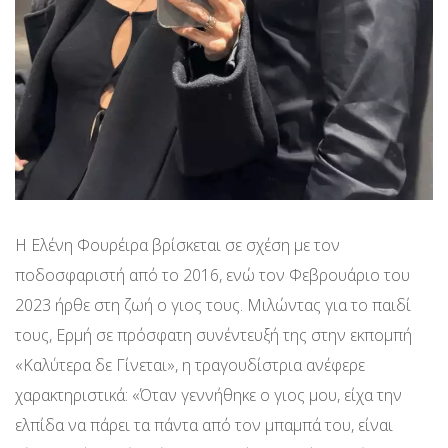
Η Ελένη Φουρέιρα βρίσκεται σε σχέση με τον
ποδοσφαριστή από το 2016, ενώ τον Φεβρουάριο του
2023 ήρθε στη ζωή ο γιος τους. Μιλώντας για το παιδί
τους, Ερμή σε πρόσφατη συνέντευξή της στην εκπομπή
«Καλύτερα δε Γίνεται», η τραγουδίστρια ανέφερε
χαρακτηριστικά: «Όταν γεννήθηκε ο γιος μου, είχα την
ελπίδα να πάρει τα πάντα από τον μπαμπά του, είναι