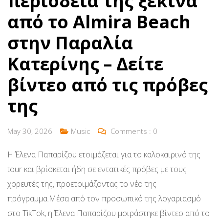
περιοδεία της ξεκινά
από το Almira Beach
στην Παραλία
Κατερίνης – Δείτε
βίντεο από τις πρόβες
της
May 30, 2026
Music
Comments :
0
Η Έλενα Παπαρίζου ετοιμάζεται για το καλοκαιρινό της
tour και βρίσκεται ήδη σε εντατικές πρόβες με τους
χορευτές της, προετοιμάζοντας το νέο της
πρόγραμμα.Μέσα από τον προσωπικό της λογαριασμό
στο TikTok, η Έλενα Παπαρίζου μοιράστηκε βίντεο από το