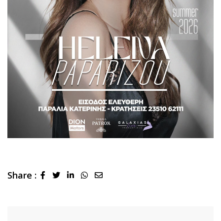
Share :
LinkedIn
Whatsapp
Share
via
Email