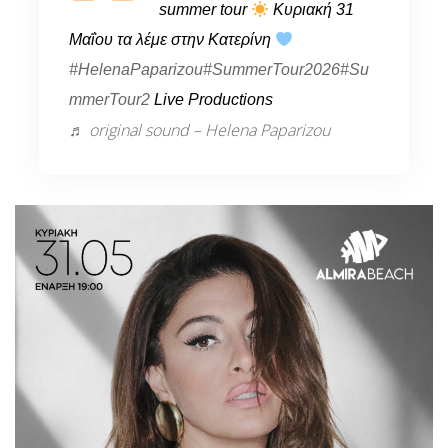
summer tour
Κυριακή 31
Μαΐου τα λέμε στην Κατερίνη
#HelenaPaparizou
#SummerTour2026
#Su
mmerTour2
Live Productions
♬ original sound – Helena Paparizou