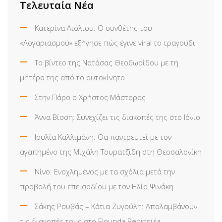
Τελευταία Νέα
Κατερίνα Λιόλιου: Ο συνθέτης του
«Λογαριασμού» εξήγησε πώς έγινε viral το τραγούδι
Το βίντεο της Νατάσας Θεοδωρίδου με τη
μητέρα της από το αυτοκίνητο
Στην Πάρο ο Χρήστος Μάστορας
Άννα Βίσση: Συνεχίζει τις διακοπές της στο Ιόνιο
Ιουλία Καλλιμάνη: Θα παντρευτεί με τον
αγαπημένο της Μιχάλη Τουρατζίδη στη Θεσσαλονίκη
Νίνο: Ενοχλημένος με τα σχόλια μετά την
προβολή του επεισοδίου με τον Ηλία Ψινάκη
Σάκης Ρουβάς – Κάτια Ζυγούλη: Απολαμβάνουν
τις διακοπές τους στο Elounda Peninsula