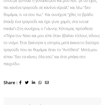
όπου με ξυπνάει η γυναίκα μου και μου λέει “ρε συ έχεις
πει κανένα τραγούδι σε κανένα σίριαλ;” και λέω “δεν
θυμάμαι, τι να σου πω;”. Και συνέχισε “χθες το βράδυ
έπαιξε ένα τραγούδι και έχει γίνει χαμός στα social
media”».Στη συνέχεια, ο Γιάννης Κότσιρας πρόσθεσε:
«Πήρα τον Νίκο και μου είπε όταν έβαλαν τίτλους τέλους
το ντέμο. Έτσι ξεκίνησα η ιστορία, μετά έκανα το δεύτερο
τραγούδι που αν θυμάμαι ήταν το “Αντίθετα”. Μετά μου
είπαν “δεν τα κάνεις όλα εσύ;” και έτσι μπήκα στο
παιχνίδι».
Share :
LinkedIn
Whatsapp
Share
via
Email