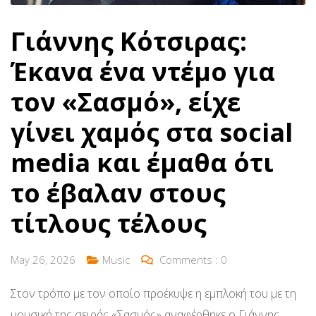
Γιάννης Κότσιρας:
Έκανα ένα ντέμο για
τον «Σασμό», είχε
γίνει χαμός στα social
media και έμαθα ότι
το έβαλαν στους
τίτλους τέλους
May 26, 2026
Music
Comments :
0
Στον τρόπο με τον οποίο προέκυψε η εμπλοκή του με τη
μουσική της σειράς «Σασμός» αναφέρθηκε ο Γιάννης