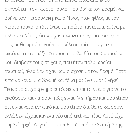
είναι κάτι που ξεκίνησε από εμένα, αλλά από έναν
σκηνοθέτη, τον Κωστόπουλο, που βρήκε τον Σασμό, και
βρήκε τον Πετρουλάκη, και ο Νίκος ήταν φίλος με τον
Κωστόπουλο, οπότε έγινε το πρώτο πάντρεμα. Εμένα με
κάλεσε ο Νίκος, όταν είχαν αλλάξει πράγματα στη ζωή
του, με θεωρούσε γούρι, με κάλεσε σπίτι του για να
ακούσω τι ετοιμάζει. Άκουσα τη μελωδία του Σασμού και
μου διάβασε τους στίχους, που ήταν πολύ ωραίοι,
ερωτικοί, αλλά δεν είχαν καμία σχέση με τον Σασμό. Τότε,
είπα να κάνω μία δοκιμή και “άμα μας βγει, μας βγήκε”.
Έκανα το στιχούργημα αυτό, έκανα και το ντέμο για να το
ακούσουν και να δουν πώς είναι. Με πήραν και μου είπαν
ότι είναι καταπληκτικό και μου είπαν ότι θα το δώσουν,
αλλά δεν είχαμε κανένα νέο από εκεί και πέρα. Αυτό είχε
συμβεί αρχές Αυγούστου και θυμάμαι ήταν Σεπτέμβρης,