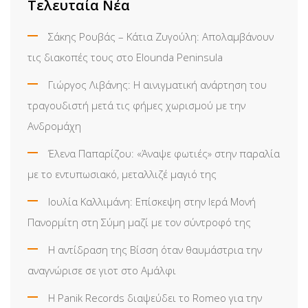
Τελευταία Νέα
Σάκης Ρουβάς – Κάτια Ζυγούλη: Απολαμβάνουν
τις διακοπές τους στο Elounda Peninsula
Γιώργος Λιβάνης: Η αινιγματική ανάρτηση του
τραγουδιστή μετά τις φήμες χωρισμού με την
Ανδρομάχη
Έλενα Παπαρίζου: «Άναψε φωτιές» στην παραλία
με το εντυπωσιακό, μεταλλιζέ μαγιό της
Ιουλία Καλλιμάνη: Επίσκεψη στην Ιερά Μονή
Πανορμίτη στη Σύμη μαζί με τον σύντροφό της
Η αντίδραση της Βίσση όταν θαυμάστρια την
αναγνώρισε σε γιοτ στο Αμάλφι
Η Panik Records διαψεύδει το Romeo για την