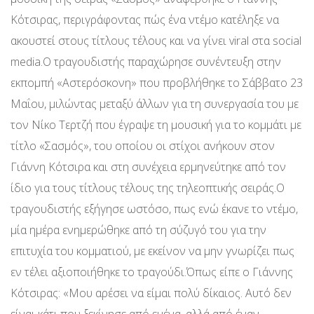
Κότσιρας, περιγράφοντας πώς ένα ντέμο κατέληξε να
ακουστεί στους τίτλους τέλους και να γίνει viral στα social
media.Ο τραγουδιστής παραχώρησε συνέντευξη στην
εκπομπή «Αστερόσκονη» που προβλήθηκε το Σάββατο 23
Μαΐου, μιλώντας μεταξύ άλλων για τη συνεργασία του με
τον Νίκο Τερτζή που έγραψε τη μουσική για το κομμάτι με
τίτλο «Σασμός», του οποίου οι στίχοι ανήκουν στον
Γιάννη Κότσιρα και στη συνέχεια ερμηνεύτηκε από τον
ίδιο για τους τίτλους τέλους της τηλεοπτικής σειράς.Ο
τραγουδιστής εξήγησε ωστόσο, πως ενώ έκανε το ντέμο,
μία ημέρα ενημερώθηκε από τη σύζυγό του για την
επιτυχία του κομματιού, με εκείνον να μην γνωρίζει πως
εν τέλει αξιοποιήθηκε το τραγούδι.Όπως είπε ο Γιάννης
Κότσιρας: «Μου αρέσει να είμαι πολύ δίκαιος. Αυτό δεν