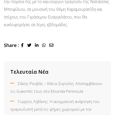
την πορεία της με το καινούργιο τραγούδι της Νατάσσας
Μποφίλιου, σε μουσική του Θέμη Καραμουρατίδη και
στίχους του Γεράσιμου Ευαγγελάτου, που θα
κυκλοφορήσει σε λίγες εβδομάδες.
Share :
LinkedIn
Whatsapp
Share
via
Email
Τελευταία Νέα
Σάκης Ρουβάς – Κάτια Ζυγούλη: Απολαμβάνουν
τις διακοπές τους στο Elounda Peninsula
Γιώργος Λιβάνης: Η αινιγματική ανάρτηση του
τραγουδιστή μετά τις φήμες χωρισμού με την