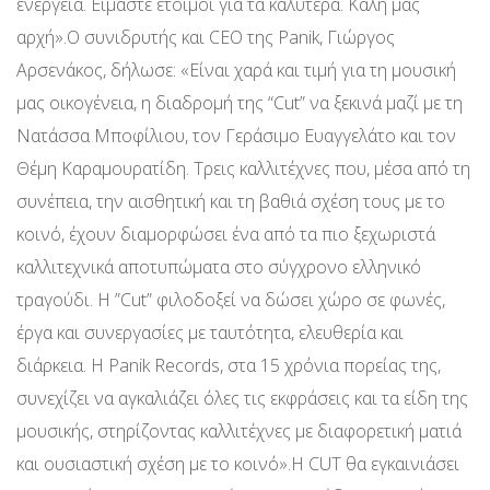
ενέργεια. Είμαστε έτοιμοι για τα καλύτερα. Καλή μας
αρχή».Ο συνιδρυτής και CEO της Panik, Γιώργος
Αρσενάκος, δήλωσε: «Είναι χαρά και τιμή για τη μουσική
μας οικογένεια, η διαδρομή της “Cut” να ξεκινά μαζί με τη
Νατάσσα Μποφίλιου, τον Γεράσιμο Ευαγγελάτο και τον
Θέμη Καραμουρατίδη. Τρεις καλλιτέχνες που, μέσα από τη
συνέπεια, την αισθητική και τη βαθιά σχέση τους με το
κοινό, έχουν διαμορφώσει ένα από τα πιο ξεχωριστά
καλλιτεχνικά αποτυπώματα στο σύγχρονο ελληνικό
τραγούδι. Η ”Cut” φιλοδοξεί να δώσει χώρο σε φωνές,
έργα και συνεργασίες με ταυτότητα, ελευθερία και
διάρκεια. Η Panik Records, στα 15 χρόνια πορείας της,
συνεχίζει να αγκαλιάζει όλες τις εκφράσεις και τα είδη της
μουσικής, στηρίζοντας καλλιτέχνες με διαφορετική ματιά
και ουσιαστική σχέση με το κοινό».Η CUT θα εγκαινιάσει