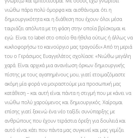
γνωρίζω και εμπιστεύομαι. Με όσους έχω γνωρίσει
νιώθω πάρα πολύ όμορφα και αισθάνομαι ότι η
δημιουργικότητα και η διάθεση που έχουν όλοι μέσα
ταιριάζει απόλυτα με τη φάση στην οποία βρίσκομαι κι
εγώ. Είναι το label στο οποίο θα ήθελα ούτως ή άλλως να
κυκλοφορήσω το καινούργιο μας τραγούδι».Από τη μεριά
του ο Γεράσιμος Ευαγγελάτος σχολίασε: «Νιώθω μεγάλη
χαρά. Είναι αρχικά μια ανανέωση όρκων δημιουργικής
πίστης με τους αγαπημένους μου, γιατί ετοιμαζόμαστε
ακόμη μία φορά να μοιραστούμε μια προσωπική μας
κατάθεση – και αυτή είναι πάντα η στιγμή που με κάνει να
νιώθω πολύ χαρούμενος και δημιουργικός. Χαίρομαι
επίσης γιατί ξεκινώ ένα νέο ταξίδι συνύπαρξης με
ανθρώπους που έχουν τεράστια όρεξη για δουλειά και
αυτό είναι κάτι που πάντα μας συγκινεί και μας γεμίζει