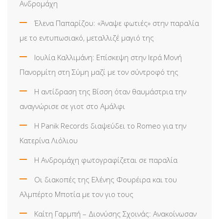
Ανδρομάχη
Έλενα Παπαρίζου: «Άναψε φωτιές» στην παραλία
με το εντυπωσιακό, μεταλλιζέ μαγιό της
Ιουλία Καλλιμάνη: Επίσκεψη στην Ιερά Μονή
Πανορμίτη στη Σύμη μαζί με τον σύντροφό της
Η αντίδραση της Βίσση όταν θαυμάστρια την
αναγνώρισε σε γιοτ στο Αμάλφι
Η Panik Records διαψεύδει το Romeo για την
Κατερίνα Λιόλιου
Η Ανδρομάχη φωτογραφίζεται σε παραλία
Οι διακοπές της Ελένης Φουρέιρα και του
Αλμπέρτο Μποτία με τον γιο τους
Καίτη Γαρμπή – Διονύσης Σχοινάς: Ανακοίνωσαν