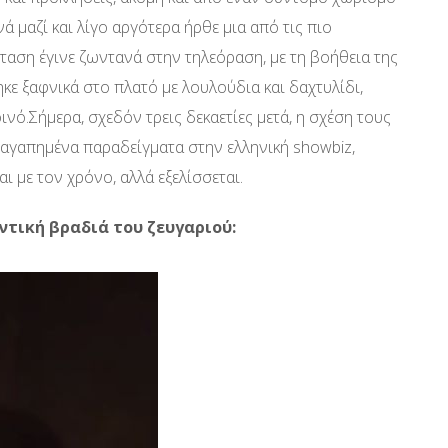
ά μαζί και λίγο αργότερα ήρθε μια από τις πιο
αση έγινε ζωντανά στην τηλεόραση, με τη βοήθεια της
ε ξαφνικά στο πλατό με λουλούδια και δαχτυλίδι,
ινό.Σήμερα, σχεδόν τρεις δεκαετίες μετά, η σχέση τους
ι αγαπημένα παραδείγματα στην ελληνική showbiz,
ι με τον χρόνο, αλλά εξελίσσεται.
τική βραδιά του ζευγαριού: