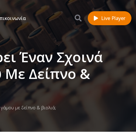
πικοινωνία
Live Player
ρει Έναν Σχοινά
υ Με Δείπνο &
ο γάμου με δείπνο & βιολιά;