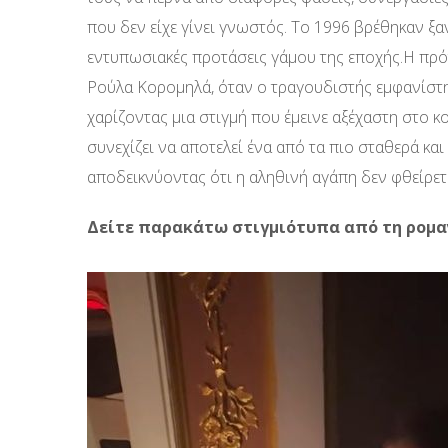
που δεν είχε γίνει γνωστός. Το 1996 βρέθηκαν ξαν
εντυπωσιακές προτάσεις γάμου της εποχής.Η πρότ
Ρούλα Κορομηλά, όταν ο τραγουδιστής εμφανίστηκ
χαρίζοντας μια στιγμή που έμεινε αξέχαστη στο κο
συνεχίζει να αποτελεί ένα από τα πιο σταθερά κα
αποδεικνύοντας ότι η αληθινή αγάπη δεν φθείρετα
Δείτε παρακάτω στιγμιότυπα από τη ρομαν