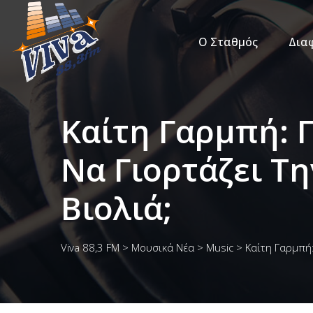
Ο Σταθμός
Δια
Καίτη Γαρμπή: Π
Να Γιορτάζει Τη
Βιολιά;
Viva 88,3 FM
>
Μουσικά Νέα
>
Music
>
Καίτη Γαρμπή: