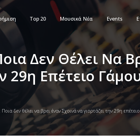
φήμιση
Top 20
Μουσικά Νέα
Events
Ε
οια Δεν Θέλει Να Β
ν 29η Επέτειο Γάμο
 Ποια δεν θέλει να βρει έναν Σχοινά να γιορτάζει την 29η επέτει