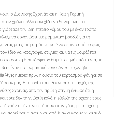
νουν ο Διονύσης Σχοινάς και η Καίτη Γαρμπή,
ε στον χρόνο, αλλά συνεχίζει να δυναμώνει.Το
ς γιόρτασε την 29η επέτειο γάμου του με έναν τρόπο
έλεξε να οργανώσει μια ρομαντική βραδιά για τη
ργώντας μια ζεστή ατμόσφαιρα. Ένα δείπνο υπό το φως
ον ίδιο να καταγράφει στιγμές και να τις μοιράζεται,
ι ουσιαστική.Η ατμόσφαιρα θύμιζε σκηνή από ταινία, με
ετε έναν πιο ρομαντικό τόνο. Αν και είχαν ήδη
dia λίγες ημέρες πριν, η ουσία του εορτασμού φάνηκε σε
ζήσουν μαζί.Η ιστορία τους ξεκίνησε στις αρχές της
ιονύσης Σχοινάς, από την πρώτη στιγμή ένιωσε ότι η
και τότε δεν τη γνώριζε καλά, η εξέλιξη της σχέσης τους
ετά χρόνια μέχρι να φτάσουν στον γάμο, με τη σχέση
 και προκλήσεις, ακόμη και από έναν σύντομο χωρισμό