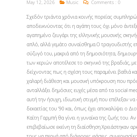
May 12, 2026
Music
Comments :
0
Σχεδόν τριάντα χρόνια κοινής πορείας συμπληρώ
αποδεικνύοντας ότι η αγάπη τους όχι μόνο άντεξ
αγαπημένο ζευγάρι της ελληνικής μουσικής σκηνή
απλό, αλλά γεμάτο συναίσθημα.Ο τραγουδιστής επ
σύζυγό του, μακριά από τη δημοσιότητα, δημιου
των κεριών αποτέλεσε το σκηνικό της βραδιάς, με τ
δείχνοντας πως η σχέση τους παραμένει βαθιά κα
χαλαρή διάθεση και μουσική υπόκρουση που πρόσθ
ανταλλάξει δημόσιες ευχές μέσα από τα social me
αυτή την ήσυχη, ιδιωτική στιγμή που επέλεξαν να 
δεκαετίας του ’90 και, όπως έχει αποκαλύψει ο Δ
Καίτη Γαρμπή θα γίνει η γυναίκα της ζωής του. Αν 
επιβεβαίωσε εκείνη τη διαίσθηση.Χρειάστηκαν αρκ
τους να περνά από διάφορες φάσεις, συνεργασίες