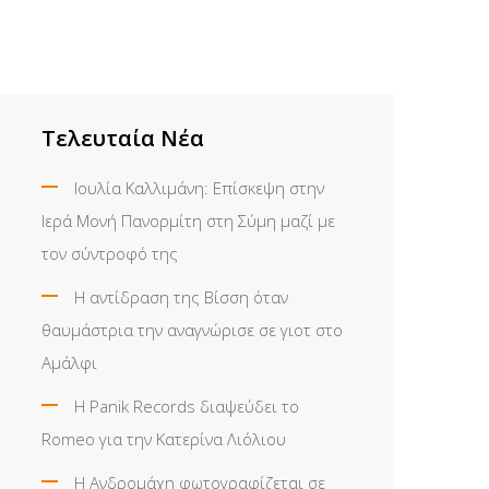
Τελευταία Νέα
Ιουλία Καλλιμάνη: Επίσκεψη στην
Ιερά Μονή Πανορμίτη στη Σύμη μαζί με
τον σύντροφό της
Η αντίδραση της Βίσση όταν
θαυμάστρια την αναγνώρισε σε γιοτ στο
Αμάλφι
Η Panik Records διαψεύδει το
Romeo για την Κατερίνα Λιόλιου
Η Ανδρομάχη φωτογραφίζεται σε