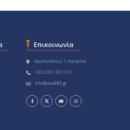
α
Επικοινωνία
Αριστοτέλους 1, Κατερίνη
+30 2351 031113
info@viva883.gr