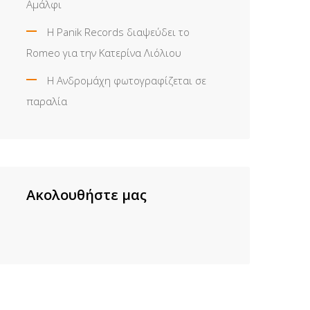
Αμάλφι
Η Panik Records διαψεύδει το
Romeo για την Κατερίνα Λιόλιου
Η Ανδρομάχη φωτογραφίζεται σε
παραλία
Ακολουθήστε μας