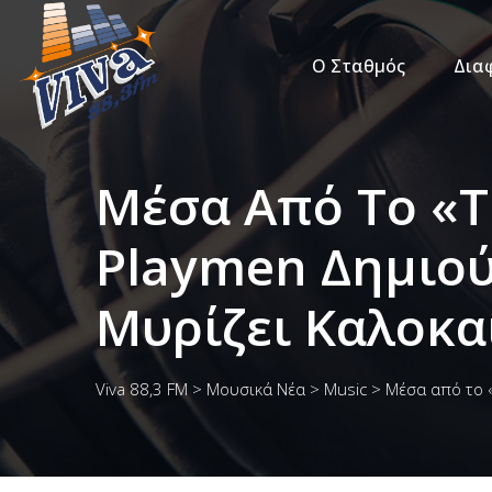
Ο Σταθμός
Δια
Μέσα Από Το «T
Playmen Δημιο
Μυρίζει Καλοκα
Viva 88,3 FM
>
Μουσικά Νέα
>
Music
>
Μέσα από το «