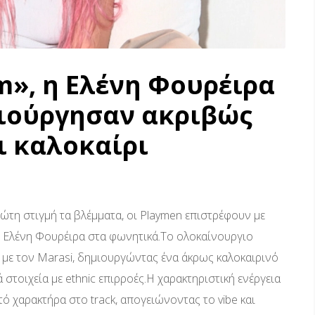
m», η Ελένη Φουρέιρα
μιούργησαν ακριβώς
ι καλοκαίρι
ώτη στιγμή τα βλέμματα, οι Playmen επιστρέφουν με
κή Ελένη Φουρέιρα στα φωνητικά.Το ολοκαίνουργιο
η με τον Marasi, δημιουργώντας ένα άκρως καλοκαιρινό
τοιχεία με ethnic επιρροές.Η χαρακτηριστική ενέργεια
ό χαρακτήρα στο track, απογειώνοντας το vibe και