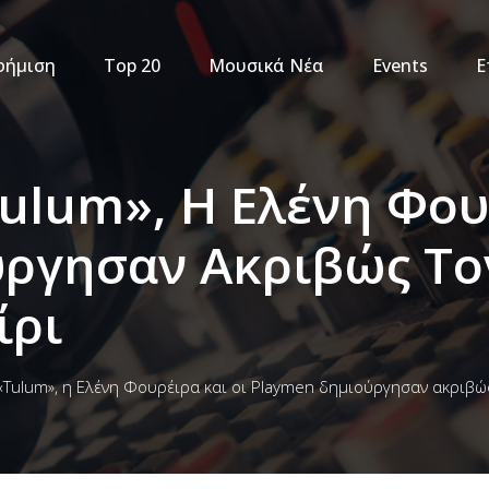
φήμιση
Top 20
Μουσικά Νέα
Events
Ε
ulum», Η Ελένη Φου
ύργησαν Ακριβώς Το
ίρι
Tulum», η Ελένη Φουρέιρα και οι Playmen δημιούργησαν ακριβώς