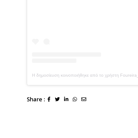
Η δημοσίευση κοινοποιήθηκε από το χρήστη Foureir
Share :
LinkedIn
Whatsapp
Share
via
Email