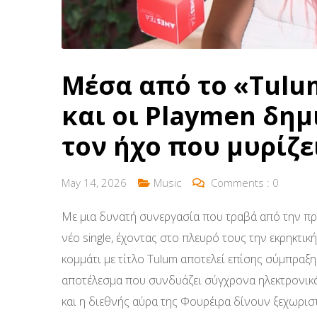
Μέσα από το «Tulu
και οι Playmen δη
τον ήχο που μυρίζε
May 14, 2026
Music
Comments :
0
Με μια δυνατή συνεργασία που τραβά από την πρ
νέο single, έχοντας στο πλευρό τους την εκρηκτι
κομμάτι με τίτλο Tulum αποτελεί επίσης σύμπραξ
αποτέλεσμα που συνδυάζει σύγχρονα ηλεκτρονικά σ
και η διεθνής αύρα της Φουρέιρα δίνουν ξεχωριστ