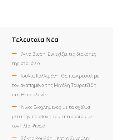
Τελευταία Νέα
Άννα Βίσση: Συνεχίζει τις διακοπές
της στο Ιόνιο
Ιουλία Καλλιμάνη: Θα παντρευτεί με
τον αγαπημένο της Μιχάλη Τουρατζίδη
στη Θεσσαλονίκη
Νίνο: Ενοχλημένος με τα σχόλια
μετά την προβολή του επεισοδίου με
τον Ηλία Ψινάκη
Σάκης Ρουβάς – Κάτια Ζυγούλη: