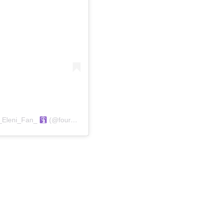
a_Eleni_Fan_
(@foureira_eleni_fan_)