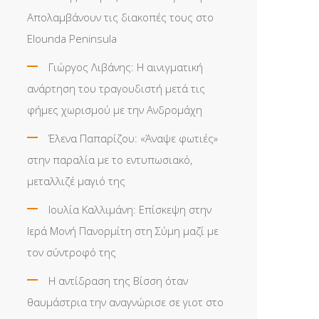
Απολαμβάνουν τις διακοπές τους στο
Elounda Peninsula
Γιώργος Λιβάνης: Η αινιγματική
ανάρτηση του τραγουδιστή μετά τις
φήμες χωρισμού με την Ανδρομάχη
Έλενα Παπαρίζου: «Άναψε φωτιές»
στην παραλία με το εντυπωσιακό,
μεταλλιζέ μαγιό της
Ιουλία Καλλιμάνη: Επίσκεψη στην
Ιερά Μονή Πανορμίτη στη Σύμη μαζί με
τον σύντροφό της
Η αντίδραση της Βίσση όταν
θαυμάστρια την αναγνώρισε σε γιοτ στο