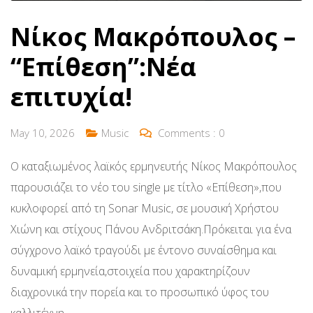
Νίκος Μακρόπουλος –
“Επίθεση”:Νέα
επιτυχία!
May 10, 2026
Music
Comments :
0
Ο καταξιωμένος λαϊκός ερμηνευτής Νίκος Μακρόπουλος
παρουσιάζει το νέο του single με τίτλο «Επίθεση»,που
κυκλοφορεί από τη Sonar Music, σε μουσική Χρήστου
Χιώνη και στίχους Πάνου Ανδριτσάκη.Πρόκειται για ένα
σύγχρονο λαϊκό τραγούδι με έντονο συναίσθημα και
δυναμική ερμηνεία,στοιχεία που χαρακτηρίζουν
διαχρονικά την πορεία και το προσωπικό ύφος του