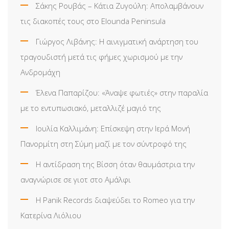
Σάκης Ρουβάς – Κάτια Ζυγούλη: Απολαμβάνουν
τις διακοπές τους στο Elounda Peninsula
Γιώργος Λιβάνης: Η αινιγματική ανάρτηση του
τραγουδιστή μετά τις φήμες χωρισμού με την
Ανδρομάχη
Έλενα Παπαρίζου: «Άναψε φωτιές» στην παραλία
με το εντυπωσιακό, μεταλλιζέ μαγιό της
Ιουλία Καλλιμάνη: Επίσκεψη στην Ιερά Μονή
Πανορμίτη στη Σύμη μαζί με τον σύντροφό της
Η αντίδραση της Βίσση όταν θαυμάστρια την
αναγνώρισε σε γιοτ στο Αμάλφι
Η Panik Records διαψεύδει το Romeo για την
Κατερίνα Λιόλιου