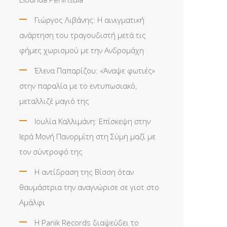
Γιώργος Λιβάνης: Η αινιγματική
ανάρτηση του τραγουδιστή μετά τις
φήμες χωρισμού με την Ανδρομάχη
Έλενα Παπαρίζου: «Άναψε φωτιές»
στην παραλία με το εντυπωσιακό,
μεταλλιζέ μαγιό της
Ιουλία Καλλιμάνη: Επίσκεψη στην
Ιερά Μονή Πανορμίτη στη Σύμη μαζί με
τον σύντροφό της
Η αντίδραση της Βίσση όταν
θαυμάστρια την αναγνώρισε σε γιοτ στο
Αμάλφι
Η Panik Records διαψεύδει το