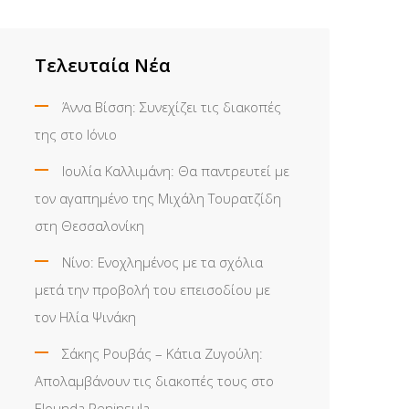
Τελευταία Νέα
Άννα Βίσση: Συνεχίζει τις διακοπές
της στο Ιόνιο
Ιουλία Καλλιμάνη: Θα παντρευτεί με
τον αγαπημένο της Μιχάλη Τουρατζίδη
στη Θεσσαλονίκη
Νίνο: Ενοχλημένος με τα σχόλια
μετά την προβολή του επεισοδίου με
τον Ηλία Ψινάκη
Σάκης Ρουβάς – Κάτια Ζυγούλη:
Απολαμβάνουν τις διακοπές τους στο
Elounda Peninsula