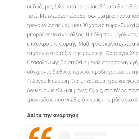
οι ζωές μας. Όλα αυτά τα συναισθήματα θα έρθου
ποτέ. Με ελεύθερη είσοδο, σαν μία μικρή ανταπ
τραγουδώντας μαζί μου 30 χρόνια τώρα».Συνεχίζ
μπορούσε να είναι άλλος. Η πόλη που μεγάλωσα, 
επίκεντρο της γιορτής. Μαζί, φίλοι καλλιτέχνες α
τα χρόνια στο ταξίδι της μουσικής. Θα τραγουδήσ
Θεσσαλονίκης θα στηθεί η μεγαλύτερη παραγωγή πο
σύγχρονες διεθνείς τεχνικές προδιαγραφές με την
Γιώργου Νανούρη. Ένα υπερθέαμα ήχου και φωτός 
δουλεύουμε εδώ και μήνες. Όμως, στο τέλος, πάντ
τραγουδιού που νιώθω ότι γράφτηκε μόνο για σέν
Δείτε την ανάρτηση