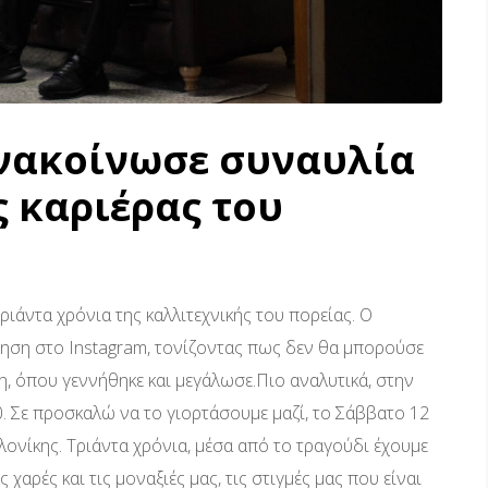
νακοίνωσε συναυλία
ς καριέρας του
ιάντα χρόνια της καλλιτεχνικής του πορείας. Ο
τηση στο Instagram, τονίζοντας πως δεν θα μπορούσε
η, όπου γεννήθηκε και μεγάλωσε.Πιο αναλυτικά, στην
. Σε προσκαλώ να το γιορτάσουμε μαζί, το Σάββατο 12
λονίκης. Τριάντα χρόνια, μέσα από το τραγούδι έχουμε
 χαρές και τις μοναξιές μας, τις στιγμές μας που είναι