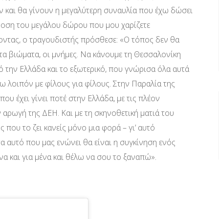
ν και θα γίνουν η μεγαλύτερη συναυλία που έχω δώσει
όδοση του μεγάλου δώρου που μου χαρίζετε
οντας, ο τραγουδιστής πρόσθεσε: «Ο τόπος δεν θα
τα βιώματα, οι μνήμες. Να κάνουμε τη Θεσσαλονίκη
πό την Ελλάδα και το εξωτερικό, που γνώρισα όλα αυτά
ω λοιπόν με φίλους για φίλους. Στην Παραλία της
υ έχει γίνει ποτέ στην Ελλάδα, με τις πλέον
 αρωγή της ΔΕΗ. Και με τη σκηνοθετική ματιά του
που το ζει κανείς μόνο μια φορά – γι’ αυτό
α αυτό που μας ενώνει θα είναι η συγκίνηση ενός
α και για μένα και θέλω να σου το ξαναπώ».