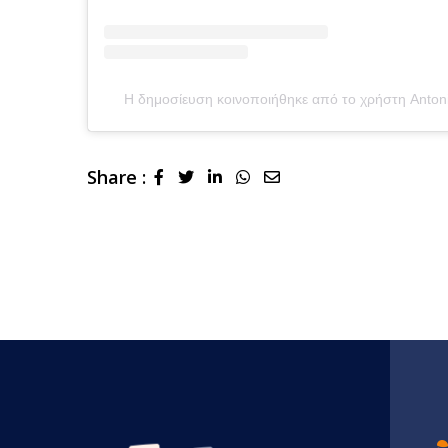
Η δημοσίευση κοινοποιήθηκε από το χρήστη Anto
Share :
LinkedIn
Whatsapp
Share
via
Email