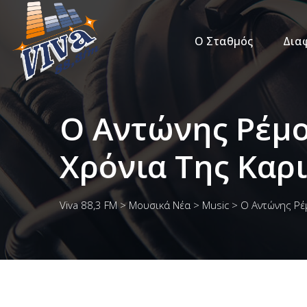
Ο Σταθμός
Δια
Ο Αντώνης Ρέμο
Χρόνια Της Καρ
Viva 88,3 FM
>
Μουσικά Νέα
>
Music
>
Ο Αντώνης Ρέ