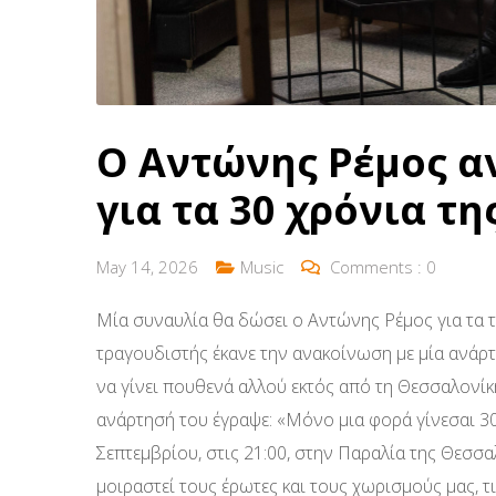
Ο Αντώνης Ρέμος α
για τα 30 χρόνια τη
May 14, 2026
Music
Comments :
0
Μία συναυλία θα δώσει ο Αντώνης Ρέμος για τα τρ
τραγουδιστής έκανε την ανακοίνωση με μία ανάρ
να γίνει πουθενά αλλού εκτός από τη Θεσσαλονίκ
ανάρτησή του έγραψε: «Μόνο μια φορά γίνεσαι 30
Σεπτεμβρίου, στις 21:00, στην Παραλία της Θεσσα
μοιραστεί τους έρωτες και τους χωρισμούς μας, τις