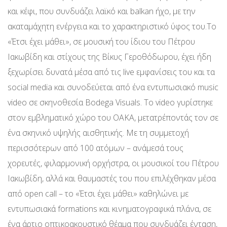
και κέφι, που συνδυάζει λαϊκό και balkan ήχο, με την
ακαταμάχητη ενέργεια και το χαρακτηριστικό ύφος του.Το
«Έτσι έχει μάθει», σε μουσική του ίδιου του Πέτρου
Ιακωβίδη και στίχους της Βίκυς Γεροθόδωρου, έχει ήδη
ξεχωρίσει δυνατά μέσα από τις live εμφανίσεις του και τα
social media και συνοδεύεται από ένα εντυπωσιακό music
video σε σκηνοθεσία Bodega Visuals. Το video γυρίστηκε
στον εμβληματικό χώρο του ΟΑΚΑ, μετατρέποντάς τον σε
ένα σκηνικό υψηλής αισθητικής. Με τη συμμετοχή
περισσότερων από 100 ατόμων – ανάμεσά τους
χορευτές, φιλαρμονική ορχήστρα, οι μουσικοί του Πέτρου
Ιακωβίδη, αλλά και θαυμαστές του που επιλέχθηκαν μέσα
από open call – το «Έτσι έχει μάθει» καθηλώνει με
εντυπωσιακά formations και κινηματογραφικά πλάνα, σε
ένα άρτιο οπτικοακουστικό θέαμα που συνδυάζει ένταση,