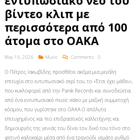
εντυπωσιακό νέο του
βίντεο κλιπ με
περισσότερα από 100
άτομα στο ΟΑΚΑ
May 16, 2026
Music
Comments :
0
Ο Πέτρος Ιακωβίδης προσθέτει ακόμα μια μεγάλη
επιτυχία στο εντυπωσιακό σερί του, το «Έτσι έχει μάθει»,
που κυκλοφορεί από την Panik Records και συνοδεύεται
από ένα εντυπωσιακό music video με μαζική συμμετοχή
κόσμου, που γυρίστηκε στο ΟΑΚΑ.Ο απόλυτα
επιτυχημένος και πιο επιδραστικός καλλιτέχνης και
δημιουργός της γενιάς του δίνει τον δικό του τόνο στο
φετινό καλοκαίρι μέσα από ένα τραγούδι γεμάτο ρυθμό