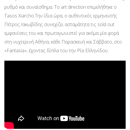
ρυθμό και συναίσθημα. Το art direction επιμελήθηκε ο
Tasos Xiarcho.Την ίδια ώρα, ο αυθεντικός ερμηνευτής
Πέτρος Ιακωβίδης συνεχίζει ασταμάτητα τις sold out
εμφανίσεις του και πρωταγωνιστεί για ακόμα μία φορά
στη νυχτερινή Αθήνα, κάθε Παρασκευή και Σάββατο, στο
«Fantasia», έχοντας δίπλα του την Ρία Ελληνίδου.