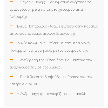
Γιώργος Λιβάνης: Η αινιγματική ανάρτηση του
τραγουδιστή μετά τις φήμες χωρισμού με την
Ανδρομάχη
Έλενα Παπαρίζου: «Άναψε φωτιές» στην παραλία
με το εντυπωσιακό, μεταλλιζέ μαγιό της
Ιουλία Καλλιμάνη: Επίσκεψη στην Ιερά Μονή
Πανορμίτη στη Σύμη μαζί με τον σύντροφό της
Η αντίδραση της Βίσση όταν θαυμάστρια την
αναγνώρισε σε γιοτ στο Αμάλφι
Η Panik Records διαψεύδει το Romeo για την
Κατερίνα Λιόλιου
Η Ανδρομάχη φωτογραφίζεται σε παραλία