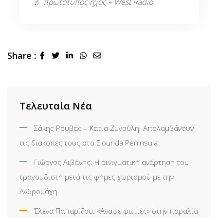
♬ πρωτότυπος ήχος – West Radio
Share :
LinkedIn
Whatsapp
Share
via
Email
Τελευταία Νέα
Σάκης Ρουβάς – Κάτια Ζυγούλη: Απολαμβάνουν
τις διακοπές τους στο Elounda Peninsula
Γιώργος Λιβάνης: Η αινιγματική ανάρτηση του
τραγουδιστή μετά τις φήμες χωρισμού με την
Ανδρομάχη
Έλενα Παπαρίζου: «Άναψε φωτιές» στην παραλία