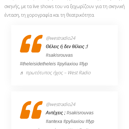
σκηνής, με τα live shows του να ξεχωρίζουν για τη σκηνική
ένταση, τη χορογραφία και τη θεατρικότητα.
@westradio24
Θέλεις ή δεν θέλεις ;!
#sakisrouvas
#theleisidetheleis
#pyliaxiou
#fyp
♬ πρωτότυπος ήχος – West Radio
@westradio24
Αντέχεις ;
#sakisrouvas
#antexa
#pyliaxiou
#fyp