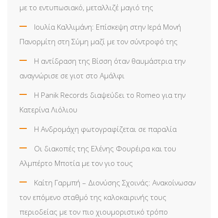
με το εντυπωσιακό, μεταλλιζέ μαγιό της
Ιουλία Καλλιμάνη: Επίσκεψη στην Ιερά Μονή
Πανορμίτη στη Σύμη μαζί με τον σύντροφό της
Η αντίδραση της Βίσση όταν θαυμάστρια την
αναγνώρισε σε γιοτ στο Αμάλφι
Η Panik Records διαψεύδει το Romeo για την
Κατερίνα Λιόλιου
Η Ανδρομάχη φωτογραφίζεται σε παραλία
Οι διακοπές της Ελένης Φουρέιρα και του
Αλμπέρτο Μποτία με τον γιο τους
Καίτη Γαρμπή – Διονύσης Σχοινάς: Ανακοίνωσαν
τον επόμενο σταθμό της καλοκαιρινής τους
περιοδείας με τον πιο χιουμοριστικό τρόπο