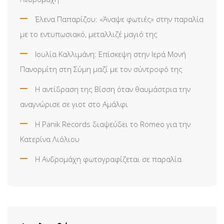
Έλενα Παπαρίζου: «Άναψε φωτιές» στην παραλία
με το εντυπωσιακό, μεταλλιζέ μαγιό της
Ιουλία Καλλιμάνη: Επίσκεψη στην Ιερά Μονή
Πανορμίτη στη Σύμη μαζί με τον σύντροφό της
Η αντίδραση της Βίσση όταν θαυμάστρια την
αναγνώρισε σε γιοτ στο Αμάλφι
Η Panik Records διαψεύδει το Romeo για την
Κατερίνα Λιόλιου
Η Ανδρομάχη φωτογραφίζεται σε παραλία