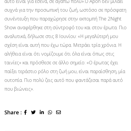
αυτό είναι για εσένα, σε αγαπώ πολύ».Ο Apon δεν μιλάει
συχνά για την προσωπική του ζωή, ωστόσο σε πρόσφατη
συνέντευξη που παραχώρησε στην εκπομπή The 2Night
Show αναφέρθηκε στη σύντροφό του και στον έρωτα. Πιο
αναλυτικά, δήλωσε στις 8 Ιουνίου: «Η μεγαλύτερή μου
σχέση είναι αυτή που έχω τώρα. Μετράει τρία χρόνια. Η
αλήθεια είναι ότι νομίζουμε ότι όλα είναι όπως στις
ταινίες» και πρόσθεσε σε άλλο σημείο: «Ο έρωτας έχει
παίξει τεράστιο ρόλο στη ζωή μου, είναι παραίσθηση, μία
ουτοπία. Πιο πολύ ζεις αυτό που φαντάζεσαι παρά αυτό
που βιώνεις».
Share :
LinkedIn
Whatsapp
Share
via
Email