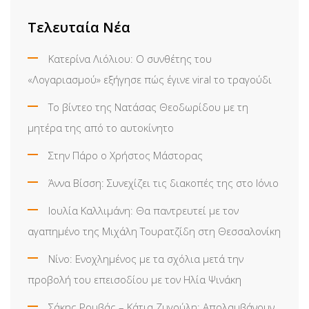
Τελευταία Νέα
Κατερίνα Λιόλιου: Ο συνθέτης του
«Λογαριασμού» εξήγησε πώς έγινε viral το τραγούδι
Το βίντεο της Νατάσας Θεοδωρίδου με τη
μητέρα της από το αυτοκίνητο
Στην Πάρο ο Χρήστος Μάστορας
Άννα Βίσση: Συνεχίζει τις διακοπές της στο Ιόνιο
Ιουλία Καλλιμάνη: Θα παντρευτεί με τον
αγαπημένο της Μιχάλη Τουρατζίδη στη Θεσσαλονίκη
Νίνο: Ενοχλημένος με τα σχόλια μετά την
προβολή του επεισοδίου με τον Ηλία Ψινάκη
Σάκης Ρουβάς – Κάτια Ζυγούλη: Απολαμβάνουν