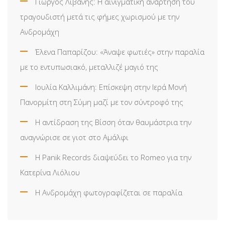
Γιώργος Λιβάνης: Η αινιγματική ανάρτηση του
τραγουδιστή μετά τις φήμες χωρισμού με την
Ανδρομάχη
Έλενα Παπαρίζου: «Άναψε φωτιές» στην παραλία
με το εντυπωσιακό, μεταλλιζέ μαγιό της
Ιουλία Καλλιμάνη: Επίσκεψη στην Ιερά Μονή
Πανορμίτη στη Σύμη μαζί με τον σύντροφό της
Η αντίδραση της Βίσση όταν θαυμάστρια την
αναγνώρισε σε γιοτ στο Αμάλφι
Η Panik Records διαψεύδει το Romeo για την
Κατερίνα Λιόλιου
Η Ανδρομάχη φωτογραφίζεται σε παραλία