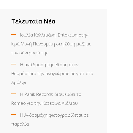
Τελευταία Νέα
Ιουλία Καλλιμάνη: Επίσκεψη στην
Ιερά Μονή Πανορμίτη στη Σύμη μαζί με
τον σύντροφό της
Η αντίδραση της Βίσση όταν
θαυμάστρια την αναγνώρισε σε γιοτ στο
Αμάλφι
Η Panik Records διαψεύδει το
Romeo για την Κατερίνα Λιόλιου
Η Ανδρομάχη φωτογραφίζεται σε
παραλία