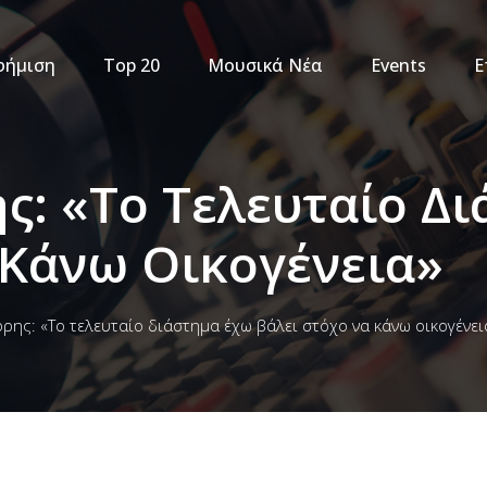
φήμιση
Top 20
Μουσικά Νέα
Events
Ε
: «Το Τελευταίο Δ
 Κάνω Οικογένεια»
ης: «Το τελευταίο διάστημα έχω βάλει στόχο να κάνω οικογένει