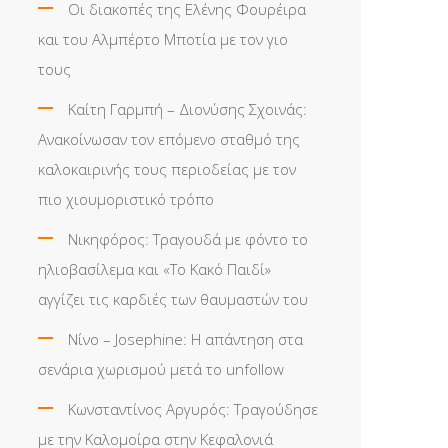
Οι διακοπές της Ελένης Φουρέιρα
και του Αλμπέρτο Μποτία με τον γιο
τους
Καίτη Γαρμπή – Διονύσης Σχοινάς:
Ανακοίνωσαν τον επόμενο σταθμό της
καλοκαιρινής τους περιοδείας με τον
πιο χιουμοριστικό τρόπο
Νικηφόρος: Τραγουδά με φόντο το
ηλιοβασίλεμα και «Το Κακό Παιδί»
αγγίζει τις καρδιές των θαυμαστών του
Νίνο – Josephine: Η απάντηση στα
σενάρια χωρισμού μετά το unfollow
Κωνσταντίνος Αργυρός: Τραγούδησε
με την Καλομοίρα στην Κεφαλονιά