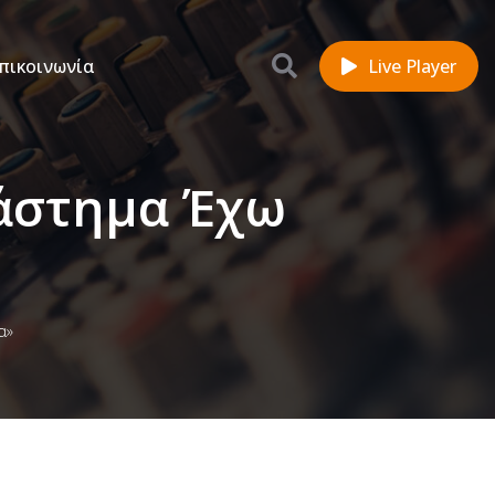
πικοινωνία
Live Player
ιάστημα Έχω
α»