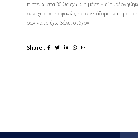
πιστεύω στα 30 θα έχω ωριμάσει», εξομολογήθηκ
συνέχεια: «Προφανώς και φαντάζομαι να είμαι ο 
σαν να το έχω βάλει στόχο».
Share :
LinkedIn
Whatsapp
Share
via
Email