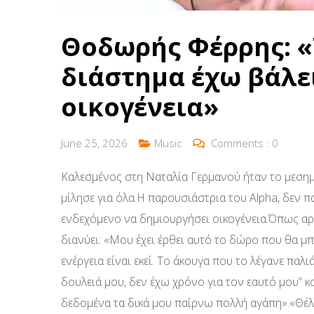
Θοδωρής Φέρρης: «
διάστημα έχω βάλε
οικογένεια»
June 25, 2026
Music
Comments :
0
Καλεσμένος στη Ναταλία Γερμανού ήταν το μεσημ
μίλησε για όλα.Η παρουσιάστρια του Alpha, δεν π
ενδεχόμενο να δημιουργήσει οικογένεια.Όπως α
διανύει: «Μου έχει έρθει αυτό το δώρο που θα μπ
ενέργεια είναι εκεί. Το άκουγα που το λέγανε παλι
δουλειά μου, δεν έχω χρόνο για τον εαυτό μου” κα
δεδομένα τα δικά μου παίρνω πολλή αγάπη».«Θέλ