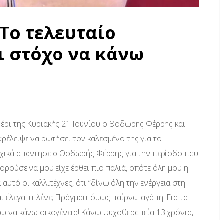
Το τελευταίο
ι στόχο να κάνω
έρι της Κυριακής 21 Ιουνίου ο Θοδωρής Φέρρης και
αρέλειψε να ρωτήσει τον καλεσμένο της για το
ρχικά απάντησε ο Θοδωρής Φέρρης για την περίοδο που
ορούσε να μου είχε έρθει πιο παλιά, οπότε όλη μου η
ά αυτό οι καλλιτέχνες, ότι “δίνω όλη την ενέργεια στη
ι έλεγα: τι λένε; Πράγματι όμως παίρνω αγάπη. Για τα
ω να κάνω οικογένεια! Κάνω ψυχοθεραπεία 13 χρόνια,