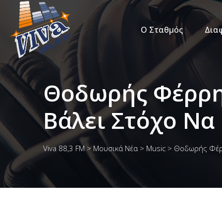
Ο Σταθμός
Δια
Θοδωρής Φέρρης
Βάλει Στόχο Να
Viva 88,3 FM
>
Μουσικά Νέα
>
Music
>
Θοδωρής Φέρρ