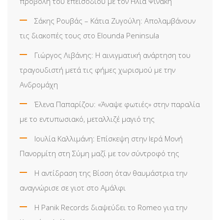
προβολή του επεισοδίου με τον Ηλία Ψινάκη
Σάκης Ρουβάς – Κάτια Ζυγούλη: Απολαμβάνουν
τις διακοπές τους στο Elounda Peninsula
Γιώργος Λιβάνης: Η αινιγματική ανάρτηση του
τραγουδιστή μετά τις φήμες χωρισμού με την
Ανδρομάχη
Έλενα Παπαρίζου: «Άναψε φωτιές» στην παραλία
με το εντυπωσιακό, μεταλλιζέ μαγιό της
Ιουλία Καλλιμάνη: Επίσκεψη στην Ιερά Μονή
Πανορμίτη στη Σύμη μαζί με τον σύντροφό της
Η αντίδραση της Βίσση όταν θαυμάστρια την
αναγνώρισε σε γιοτ στο Αμάλφι
Η Panik Records διαψεύδει το Romeo για την