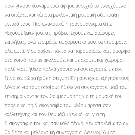
πριν γίνουν ζευγάρι, ενώ άφησε ανοιχτό το ενδεχόμενο
να υπάρξει και κάποια μελλοντική μουσική σύμπραξη
μεταξύ τους. Πιο αναλυτικά, η τραγουδίστρια είπε:
«Έχουμε ξεκινήσει τις πρόβες, έχουμε και διάφορες
εκπλήξεις. Εγώ ετοιμάζω τα χορευτικά μου, τα ντυσίματα,
όλα αυτά. Μου αρέσει πάντα να παρουσιάζω κάτι όμορφο
στο κοινό που με ακολουθεί και με ακούει, και χαίρομαι
πολύ γιατί ήθελα πολλά χρόνια να συνεργαστώ με τον
Νίνο και τώρα ήρθε η στιγμή».Στη συνέχεια, εξήγησε τους
λόγους για τους οποίους ήθελε να συνεργαστεί μαζί του,
επισημαίνοντας τον θαυμασμό της για τη μουσική του
πορεία και τη δισκογραφία του: «Μου αρέσει σαν
καλλιτέχνης και τον θαυμάζω γενικά, και για τη
δισκογραφία του και σαν καλλιτέχνη. Δεν αποκλείω το αν
θα δείτε και μελλοντική συνεργασία. Δεν νομίζω ότι