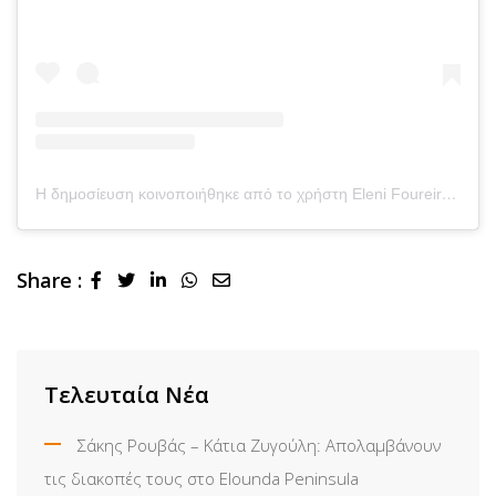
Η δημοσίευση κοινοποιήθηκε από το χρήστη Eleni Foureira (@foureira)
Share :
LinkedIn
Whatsapp
Share
via
Email
Τελευταία Νέα
Σάκης Ρουβάς – Κάτια Ζυγούλη: Απολαμβάνουν
τις διακοπές τους στο Elounda Peninsula