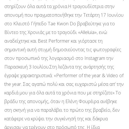
στηρίζουν όλα αυτά τα χρόνια.Η τραγουδίστρια στην
απονομή που πραγματοποιήθηκε την Τετάρτη 17 Ιουνίου
στο Κλειστό Γήπεδο Tae Kwon Do βραβεύτηκε για το
Βίντεο της Χρονιάς με το τραγούδι «Alleluia», ενώ
αναδείχτηκε και Best Performer και γιόρτασε τη
σημαντική αυτή στιγμή δημοσιεύοντας τις φωτογραφίες
στον προσωπικό της λογαριασμό στο Instagram την
Παρασκευή 3 Ιουλίου.Στη λεζάντα της ανάρτησής της
έγραψε χαρακτηριστικά: «Performer of the year & Video of
the year. Σας αγαπώ πολύ και σας ευχαριστώ μέσα απ’ την
καρδιά μου για όλα αυτά τα χρόνια που με στηρίζετε».Το
βράδυ της απονομής, όταν η Ελένη Φουρέιρα ανέβηκε
στη σκηνή για να παραλάβει το πρώτο της βραβείο, δεν
κατάφερε να κρύψει την συγκίνησή της και δάκρυα
άρχισαν να τρέχουν στο πρόσωπό της. Η ίδια