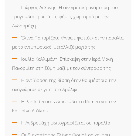
Γιώργος Λιβάνης: Η αινιγματική ανάρτηση του
τραγουδιστή μετά τις φήμες χωρισμού με την
Ανδρομάχη
Έλενα Παπαρίζου: «Άναψε φωτιές» στην παραλία
με το εντυπωσιακό, μεταλλιζέ μαγιό της
Ιουλία Καλλιμάνη: Επίσκεψη στην Ιερά Μονή
Πανορμίτη στη Σύμη μαζί με τον σύντροφό της
Η αντίδραση της Βίσση όταν θαυμάστρια την
αναγνώρισε σε γιοτ στο Αμάλφι
Η Panik Records διαψεύδει το Romeo για την
Κατερίνα Λιόλιου
Η Ανδρομάχη φωτογραφίζεται σε παραλία
Οι διακοπές της Ελένης Φουρέιρα και του