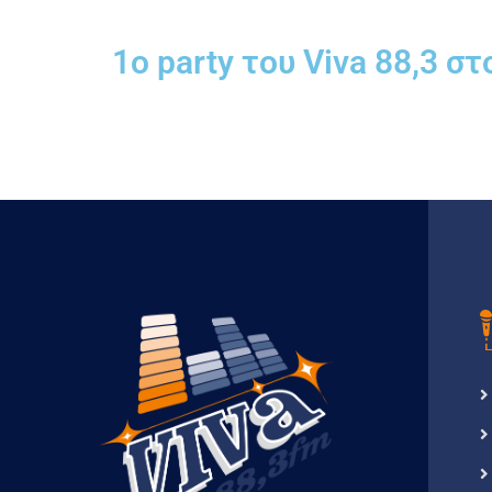
1ο party του Viva 88,3 στ