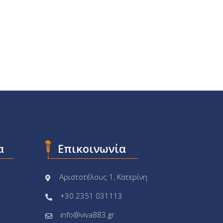
α
Επικοινωνία
Αριστοτέλους 1, Κατερίνη
+30 2351 031113
info@viva883.gr