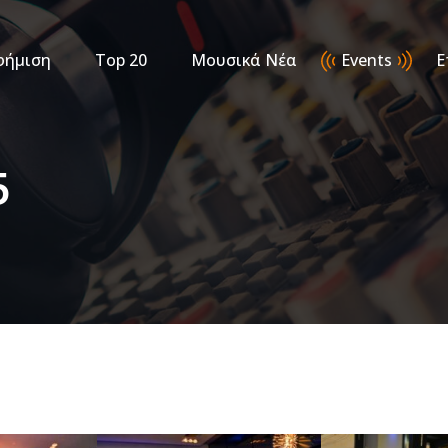
φήμιση
Top 20
Μουσικά Νέα
Events
Ε
5