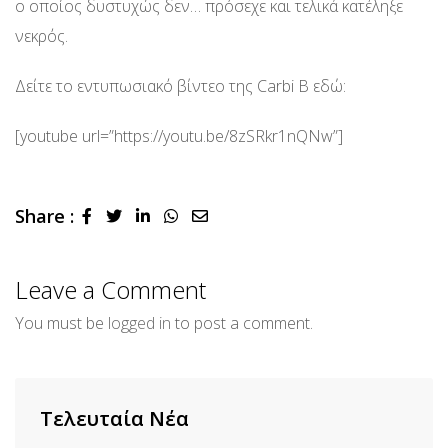
ο οποίος δυστυχώς δεν… πρόσεχε και τελικά κατέληξε
νεκρός.
Δείτε το εντυπωσιακό βίντεο της Carbi B εδώ:
[youtube url=”https://youtu.be/8zSRkr1nQNw”]
Share :
LinkedIn
Whatsapp
Share
via
Email
Leave a Comment
You must be
logged in
to post a comment.
Τελευταία Νέα