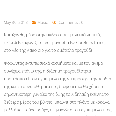
May 30, 2018
Music
Comments :
0
Κατάξανθη, μέσα στην εκκλησία και με λευκό νυφικό,
η
Cardi B
εμφανίζεται να τραγουδά
Be Careful
with me,
στο νέο της video clip για το ομότιτλο τραγούδι.
Φορώντας εντυπωσιακά κοσμήματα και με τον άνεμο
συνέχεια επάνω της, η διάσημη τραγουδίστρια
προειδοποιεί τον αγαπημένο της να προσέχει την καρδιά
της και τα συναισθήματα της, διαφορετικά θα χάσει τη
σημαντικότερη γυναίκα της ζωής του, δηλαδή εκείνη.Στο
δεύτερο μέρος του βίντεο, μπαίνει στο πλάνο με κόκκινα
μαλλιά και μαύρα ρούχα, στην κηδεία του αγαπημένου της,