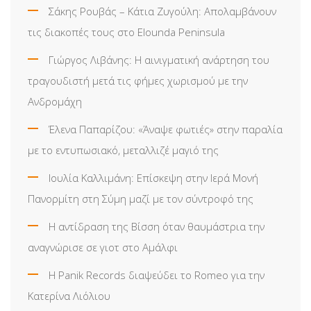
Σάκης Ρουβάς – Κάτια Ζυγούλη: Απολαμβάνουν
τις διακοπές τους στο Elounda Peninsula
Γιώργος Λιβάνης: Η αινιγματική ανάρτηση του
τραγουδιστή μετά τις φήμες χωρισμού με την
Ανδρομάχη
Έλενα Παπαρίζου: «Άναψε φωτιές» στην παραλία
με το εντυπωσιακό, μεταλλιζέ μαγιό της
Ιουλία Καλλιμάνη: Επίσκεψη στην Ιερά Μονή
Πανορμίτη στη Σύμη μαζί με τον σύντροφό της
Η αντίδραση της Βίσση όταν θαυμάστρια την
αναγνώρισε σε γιοτ στο Αμάλφι
Η Panik Records διαψεύδει το Romeo για την
Κατερίνα Λιόλιου