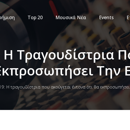
φήμιση
Top 20
Μουσικά Νέα
Events
Ε
: Η Τραγουδίστρια 
Εκπροσωπήσει Την 
19: Η τραγουδίστρια που ακούγεται έντονα ότι θα εκπροσωπήσει