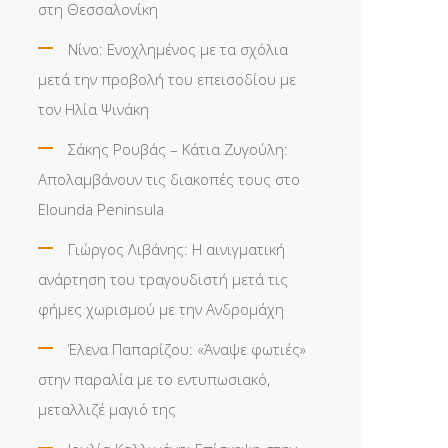
στη Θεσσαλονίκη
Νίνο: Ενοχλημένος με τα σχόλια
μετά την προβολή του επεισοδίου με
τον Ηλία Ψινάκη
Σάκης Ρουβάς – Κάτια Ζυγούλη:
Απολαμβάνουν τις διακοπές τους στο
Elounda Peninsula
Γιώργος Λιβάνης: Η αινιγματική
ανάρτηση του τραγουδιστή μετά τις
φήμες χωρισμού με την Ανδρομάχη
Έλενα Παπαρίζου: «Άναψε φωτιές»
στην παραλία με το εντυπωσιακό,
μεταλλιζέ μαγιό της