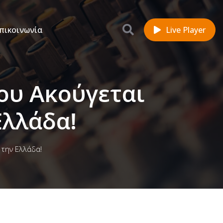
πικοινωνία
Live Player
Που Ακούγεται
Ελλάδα!
 την Ελλάδα!