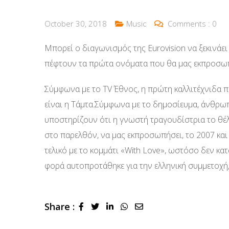
October 30, 2018
Music
Comments :
0
Μπορεί ο διαγωνισμός της Eurovision να ξεκινάε
πέφτουν τα πρώτα ονόματα που θα μας εκπροσω
Σύμφωνα με το TV Έθνος, η πρώτη καλλιτέχνιδα 
είναι η Τάμτα.Σύμφωνα με το δημοσίευμα, άνθρωπ
υποστηρίζουν ότι η γνωστή τραγουδίστρια το θέλ
στο παρελθόν, να μας εκπροσωπήσει, το 2007 και
τελικό με το κομμάτι «With Love», ωστόσο δεν κα
φορά αυτοπροτάθηκε για την ελληνική συμμετοχή,
Share :
LinkedIn
Whatsapp
Share
via