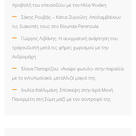
προβολή του επεισοδίου με τον Ηλία Ψινάκη
Σάκης Ρουβάς – Κάτια Ζυγούλη: Απολαμβάνουν
τις διακοπές τους στο Elounda Peninsula
Γιώργος Λιβάνης: Η αινιγματική ανάρτηση του
τραγουδιστή μετά τις φήμες χωρισμού με την
Ανδρομάχη
Έλενα Παπαρίζου: «Άναψε φωτιές» στην παραλία
με το εντυπωσιακό, μεταλλιζέ μαγιό της
Ιουλία Καλλιμάνη: Επίσκεψη στην Ιερά Μονή
Πανορμίτη στη Σύμη μαζί με τον σύντροφό της