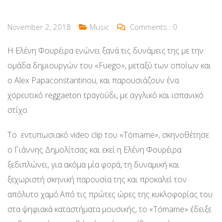
November 2, 2018
Music
Comments :
0
Η Ελένη Φουρέιρα ενώνει ξανά τις δυνάμεις της με την
ομάδα δημιουργών του «Fuego», μεταξύ των οποίων και
ο Alex Papaconstantinou, και παρουσιάζουν ένα
χορευτικό reggaeton τραγούδι, με αγγλικό και ισπανικό
στίχο.
Το εντυπωσιακό video clip του «Tómame», σκηνοθέτησε
ο Γιάννης Δημολίτσας και εκεί η Ελένη Φουρέιρα
ξεδιπλώνει, για ακόμα μία φορά, τη δυναμική και
ξεχωριστή σκηνική παρουσία της και προκαλεί τον
απόλυτο χαμό.Από τις πρώτες ώρες της κυκλοφορίας του
στα ψηφιακά καταστήματα μουσικής, το «Τómame» έδειξε