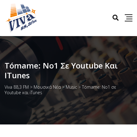
Tómame: No1 Σε Youtube Και
ITunes
Viva 88,3 FM
>
Μουσικά Νέα
>
Music
>
Tómame: No1 σε
Youtube και iTunes