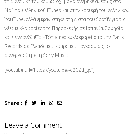
τη δυναμική του καθώς όχι μόνο ανέβηκε αμέσως στο
Νο1 του ελληνικού iTunes και στην κορυφή του ελληνικού
YouTube, αλλά εμφανίστηκε στη λίστα του Spotify για τις
νέες κυκλοφορίες της Παρασκευής σε Ισπανία, Σουηδία
και Φινλανδία!Το «Τómame» κυκλοφορεί από την Panik
Records σε Ελλάδα και Κύπρο και παγκοσμίως σε
συνεργασία με τη Sony Music.
[youtube url=”https://youtu.be/-q2CZtfjJgc”]
Share :
LinkedIn
Whatsapp
Share
via
Email
Leave a Comment