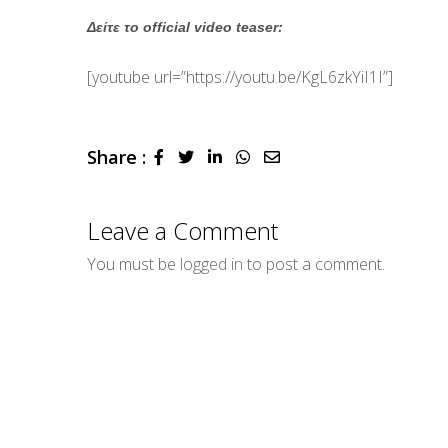
Δείτε το official video teaser:
[youtube url=”https://youtu.be/KgL6zkYiI1I”]
Share :
LinkedIn
Whatsapp
Share
via
Email
Leave a Comment
You must be
logged in
to post a comment.