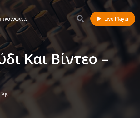
πικοινωνία
Live Player
δι Και Βίντεο –
άδης