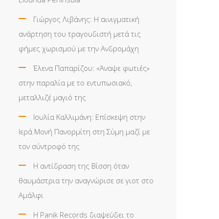
Γιώργος Λιβάνης: Η αινιγματική
ανάρτηση του τραγουδιστή μετά τις
φήμες χωρισμού με την Ανδρομάχη
Έλενα Παπαρίζου: «Άναψε φωτιές»
στην παραλία με το εντυπωσιακό,
μεταλλιζέ μαγιό της
Ιουλία Καλλιμάνη: Επίσκεψη στην
Ιερά Μονή Πανορμίτη στη Σύμη μαζί με
τον σύντροφό της
Η αντίδραση της Βίσση όταν
θαυμάστρια την αναγνώρισε σε γιοτ στο
Αμάλφι
Η Panik Records διαψεύδει το