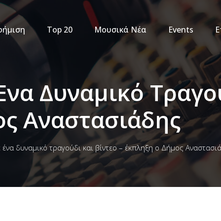
φήμιση
Top 20
Μουσικά Νέα
Events
Ε
Ένα Δυναμικό Τραγού
ος Αναστασιάδης
 ένα δυναμικό τραγούδι και βίντεο – έκπληξη ο Δήμος Αναστασι