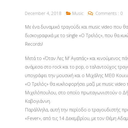
December 4, 2018
Music
Comments :
0
Με ένα δυναμικό τραγούδι και music video που θ
δισκογραφικά με το single «Ο Τρελός», που θα κυ
Records!
Μετά το «Όταν Λες Μ’ Αγαπάς» και κινούμενος π
ανάμεσα στο rock και το pop, ο ταλαντούχος τρα
υπογράφει την μουσική και ο Μιχάλης ΜΕΘ Κουιν
«Ο Τρελός» θα κυκλοφορήσει μαζί με music video 
Μιχελόπουλου, στο οποίο πρωταγωνιστούν ο Δήμ
Καβογιάννη.
Παράλληλα, αυτή την περίοδο ο τραγουδιστής προ
«Fever», από τις 14 Δεκεμβρίου, με τον Θέμη Αδαμ