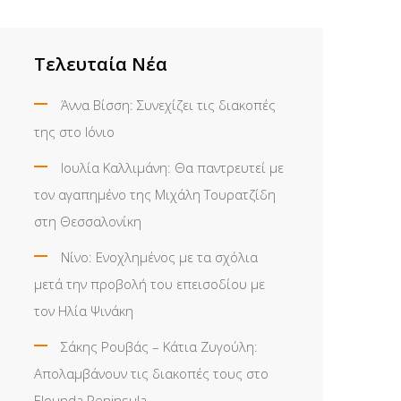
Τελευταία Νέα
Άννα Βίσση: Συνεχίζει τις διακοπές
της στο Ιόνιο
Ιουλία Καλλιμάνη: Θα παντρευτεί με
τον αγαπημένο της Μιχάλη Τουρατζίδη
στη Θεσσαλονίκη
Νίνο: Ενοχλημένος με τα σχόλια
μετά την προβολή του επεισοδίου με
τον Ηλία Ψινάκη
Σάκης Ρουβάς – Κάτια Ζυγούλη:
Απολαμβάνουν τις διακοπές τους στο
Elounda Peninsula