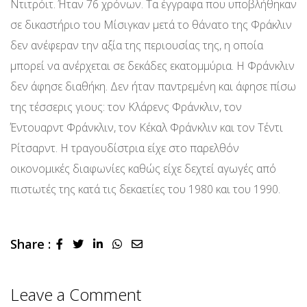
Ντιτρόιτ. Ήταν 76 χρόνων. Τα έγγραφα που υποβλήθηκαν
σε δικαστήριο του Mίσιγκαν μετά το θάνατο της Φράκλιν
δεν ανέφεραν την αξία της περιουσίας της, η οποία
μπορεί να ανέρχεται σε δεκάδες εκατομμύρια. Η Φράνκλιν
δεν άφησε διαθήκη. Δεν ήταν παντρεμένη και άφησε πίσω
της τέσσερις γιους: τον Κλάρενς Φράνκλιν, τον
Έντουαρντ Φράνκλιν, τον Κέκαλ Φράνκλιν και τον Τέντι
Ρίτσαρντ. Η τραγουδίστρια είχε στο παρελθόν
οικονομικές διαφωνίες καθώς είχε δεχτεί αγωγές από
πιστωτές της κατά τις δεκαετίες του 1980 και του 1990.
Share :
LinkedIn
Whatsapp
Share
via
Email
Leave a Comment