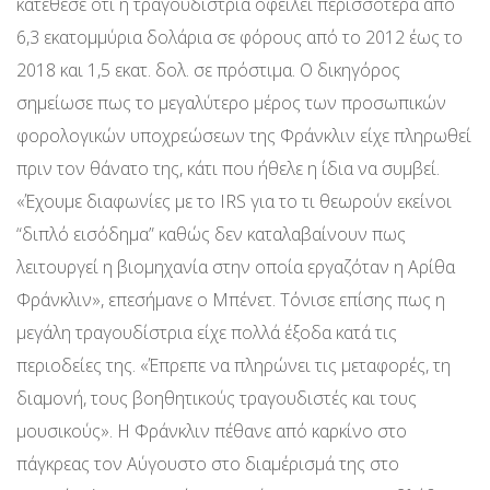
κατέθεσε ότι η τραγουδίστρια οφείλει περισσότερα από
6,3 εκατομμύρια δολάρια σε φόρους από το 2012 έως το
2018 και 1,5 εκατ. δολ. σε πρόστιμα. Ο δικηγόρος
σημείωσε πως το μεγαλύτερο μέρος των προσωπικών
φορολογικών υποχρεώσεων της Φράνκλιν είχε πληρωθεί
πριν τον θάνατο της, κάτι που ήθελε η ίδια να συμβεί.
«Έχουμε διαφωνίες με το IRS για το τι θεωρούν εκείνοι
“διπλό εισόδημα” καθώς δεν καταλαβαίνουν πως
λειτουργεί η βιομηχανία στην οποία εργαζόταν η Αρίθα
Φράνκλιν», επεσήμανε ο Μπένετ. Τόνισε επίσης πως η
μεγάλη τραγουδίστρια είχε πολλά έξοδα κατά τις
περιοδείες της. «Έπρεπε να πληρώνει τις μεταφορές, τη
διαμονή, τους βοηθητικούς τραγουδιστές και τους
μουσικούς». Η Φράνκλιν πέθανε από καρκίνο στο
πάγκρεας τον Αύγουστο στο διαμέρισμά της στο