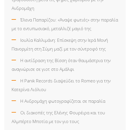
Ανδρομάχη
Έλενα Παπαρίζου: «Άναψε φωτιές» στην παραλία
με το εντυπωσιακό, μεταλλιζέ μαγιό της
Ιουλία Καλλιμάνη: Επίσκεψη στην Ιερά Μονή
Πανορμίτη στη Σύμη μαζί με τον σύντροφό της
Η αντίδραση της Βίσση όταν θαυμάστρια την
αναγνώρισε σε γιοτ στο Αμάλφι
Η Panik Records διαψεύδει το Romeo για την
Κατερίνα Λιόλιου
Η Ανδρομάχη φωτογραφίζεται σε παραλία
Οι διακοπές της Ελένης Φουρέιρα και του
Αλμπέρτο Μποτία με τον γιο τους