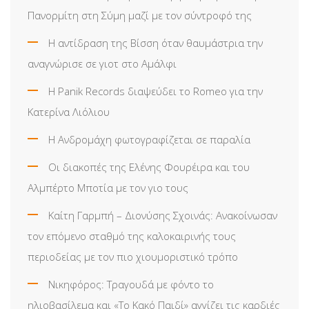
Πανορμίτη στη Σύμη μαζί με τον σύντροφό της
Η αντίδραση της Βίσση όταν θαυμάστρια την
αναγνώρισε σε γιοτ στο Αμάλφι
Η Panik Records διαψεύδει το Romeo για την
Κατερίνα Λιόλιου
Η Ανδρομάχη φωτογραφίζεται σε παραλία
Οι διακοπές της Ελένης Φουρέιρα και του
Αλμπέρτο Μποτία με τον γιο τους
Καίτη Γαρμπή – Διονύσης Σχοινάς: Ανακοίνωσαν
τον επόμενο σταθμό της καλοκαιρινής τους
περιοδείας με τον πιο χιουμοριστικό τρόπο
Νικηφόρος: Τραγουδά με φόντο το
ηλιοβασίλεμα και «Το Κακό Παιδί» αγγίζει τις καρδιές