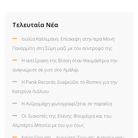
Τελευταία Νέα
Ιουλία Καλλιμάνη: Επίσκεψη στην Ιερά Μονή
Πανορμίτη στη Σύμη μαζί με τον σύντροφό της
Η αντίδραση της Βίσση όταν θαυμάστρια την
αναγνώρισε σε γιοτ στο Αμάλφι
Η Panik Records διαψεύδει το Romeo για την
Κατερίνα Λιόλιου
Η Ανδρομάχη φωτογραφίζεται σε παραλία
Οι διακοπές της Ελένης Φουρέιρα και του
Αλμπέρτο Μποτία με τον γιο τους
Καίτη Γαρμπή – Διονύσης Σχοινάς: Ανακοίνωσαν