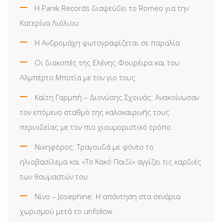
Η Panik Records διαψεύδει το Romeo για την
Κατερίνα Λιόλιου
Η Ανδρομάχη φωτογραφίζεται σε παραλία
Οι διακοπές της Ελένης Φουρέιρα και του
Αλμπέρτο Μποτία με τον γιο τους
Καίτη Γαρμπή – Διονύσης Σχοινάς: Ανακοίνωσαν
τον επόμενο σταθμό της καλοκαιρινής τους
περιοδείας με τον πιο χιουμοριστικό τρόπο
Νικηφόρος: Τραγουδά με φόντο το
ηλιοβασίλεμα και «Το Κακό Παιδί» αγγίζει τις καρδιές
των θαυμαστών του
Νίνο – Josephine: Η απάντηση στα σενάρια
χωρισμού μετά το unfollow