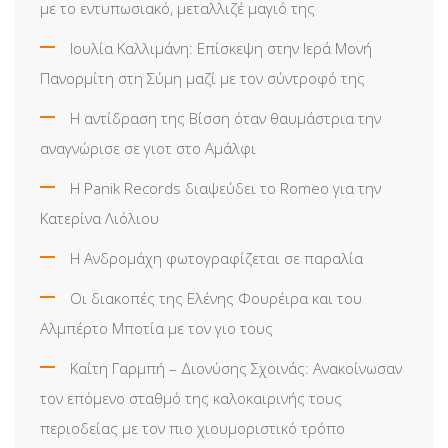
με το εντυπωσιακό, μεταλλιζέ μαγιό της
Ιουλία Καλλιμάνη: Επίσκεψη στην Ιερά Μονή
Πανορμίτη στη Σύμη μαζί με τον σύντροφό της
Η αντίδραση της Βίσση όταν θαυμάστρια την
αναγνώρισε σε γιοτ στο Αμάλφι
Η Panik Records διαψεύδει το Romeo για την
Κατερίνα Λιόλιου
Η Ανδρομάχη φωτογραφίζεται σε παραλία
Οι διακοπές της Ελένης Φουρέιρα και του
Αλμπέρτο Μποτία με τον γιο τους
Καίτη Γαρμπή – Διονύσης Σχοινάς: Ανακοίνωσαν
τον επόμενο σταθμό της καλοκαιρινής τους
περιοδείας με τον πιο χιουμοριστικό τρόπο