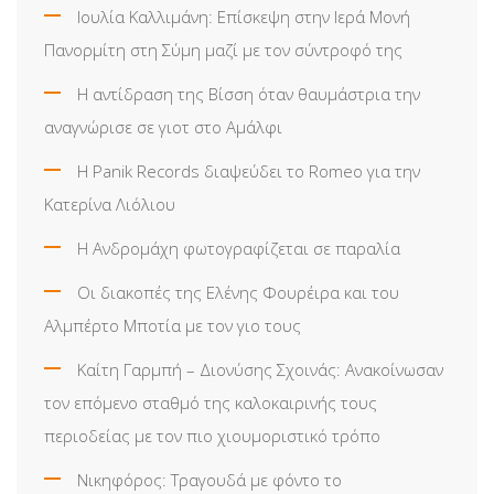
Ιουλία Καλλιμάνη: Επίσκεψη στην Ιερά Μονή
Πανορμίτη στη Σύμη μαζί με τον σύντροφό της
Η αντίδραση της Βίσση όταν θαυμάστρια την
αναγνώρισε σε γιοτ στο Αμάλφι
Η Panik Records διαψεύδει το Romeo για την
Κατερίνα Λιόλιου
Η Ανδρομάχη φωτογραφίζεται σε παραλία
Οι διακοπές της Ελένης Φουρέιρα και του
Αλμπέρτο Μποτία με τον γιο τους
Καίτη Γαρμπή – Διονύσης Σχοινάς: Ανακοίνωσαν
τον επόμενο σταθμό της καλοκαιρινής τους
περιοδείας με τον πιο χιουμοριστικό τρόπο
Νικηφόρος: Τραγουδά με φόντο το