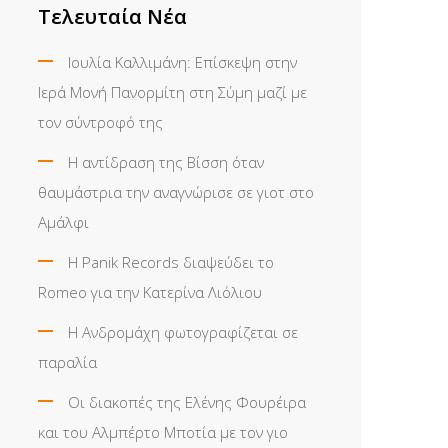
Τελευταία Νέα
Ιουλία Καλλιμάνη: Επίσκεψη στην
Ιερά Μονή Πανορμίτη στη Σύμη μαζί με
τον σύντροφό της
Η αντίδραση της Βίσση όταν
θαυμάστρια την αναγνώρισε σε γιοτ στο
Αμάλφι
Η Panik Records διαψεύδει το
Romeo για την Κατερίνα Λιόλιου
Η Ανδρομάχη φωτογραφίζεται σε
παραλία
Οι διακοπές της Ελένης Φουρέιρα
και του Αλμπέρτο Μποτία με τον γιο