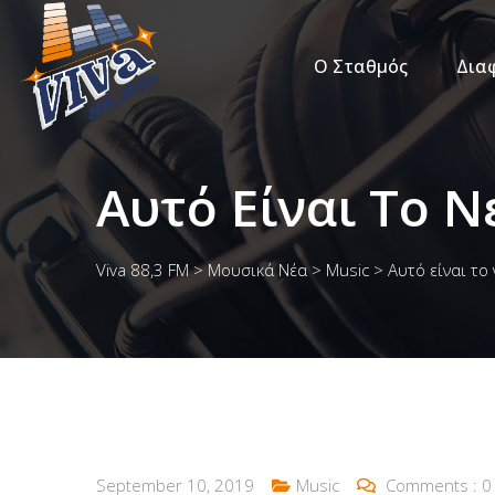
Ο Σταθμός
Δια
Αυτό Είναι Το Ν
Viva 88,3 FM
>
Μουσικά Νέα
>
Music
>
Αυτό είναι το
September 10, 2019
Music
Comments :
0