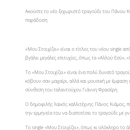
Ακούστε το νέο ξεχωριστό τραγούδι του Πάνου Κ
παράδοση.
«Μου Στοιχίζει» είναι ο τίτλος του νέου single
βγάλει μεγάλες επιτυχίες, όπως τα «Αλλού Εσύ», 
Το «Μου Στοιχίζει» είναι ένα πολύ δυνατό τραγο
κόβουν σαν μαχαίρι, αλλά και μουσική με έμφαση
σύνθεση του ταλαντούχου Γιάννη Φρασέρη.
Ο δημοφιλής λαϊκός καλλιτέχνης Πάνος Κιάμος, π
την ερμηνεία του να διαποτίσει το τραγούδι με γ
Το single «Μου Στοιχίζει», όπως κι ολόκληρο τ