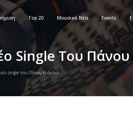
φήμιση
Top 20
Μουσικά Νέα
Events
Ε
έο Single Του Πάνου
 νέο single του Πάνου Κιάμου!