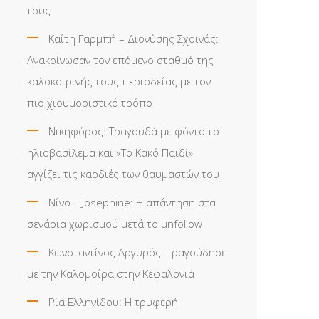
τους
Καίτη Γαρμπή – Διονύσης Σχοινάς:
Ανακοίνωσαν τον επόμενο σταθμό της
καλοκαιρινής τους περιοδείας με τον
πιο χιουμοριστικό τρόπο
Νικηφόρος: Τραγουδά με φόντο το
ηλιοβασίλεμα και «Το Κακό Παιδί»
αγγίζει τις καρδιές των θαυμαστών του
Νίνο – Josephine: Η απάντηση στα
σενάρια χωρισμού μετά το unfollow
Κωνσταντίνος Αργυρός: Τραγούδησε
με την Καλομοίρα στην Κεφαλονιά
Ρία Ελληνίδου: H τρυφερή