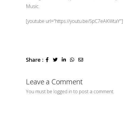
Music.
[youtube url=”https://youtu.be/5pC7eAKWtaY”]
Share :
LinkedIn
Whatsapp
Share
via
Email
Leave a Comment
You must be
logged in
to post a comment.