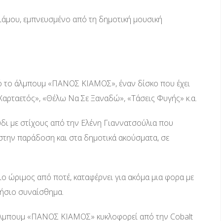
ιάμου, εμπνευσμένο από τη δημοτική μουσική
 από το άλμπουμ «ΠΑΝΟΣ ΚΙΑΜΟΣ», έναν δίσκο που έχει
«Χαρταετός», «Θέλω Να Σε Ξαναδώ», «Τάσεις Φυγής» κ.α.
ύδι με στίχους από την Ελένη Γιαννατσούλια που
 στην παράδοση και στα δημοτικά ακούσματα, σε
ιο ώριμος από ποτέ, καταφέρνει για ακόμα μια φορα με
νήσιο συναίσθημα.
ο άλμπουμ «ΠΑΝΟΣ ΚΙΑΜΟΣ» κυκλοφορεί από την Cobalt