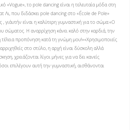
κό «Vogue», το pole dancing είναι η τελευταία μόδα στη
ατ Λι, που διδάσκει pole dancing στο «École de Pole»
 , γι΄αυτήν είναι η καλύτερη γυμναστική για το σώμα:«Ο
ου σώματος. Η αναρρίχηση κάνει καλό στην καρδιά, την
ι η τέλεια προπόνηση κατά τη γνώμη μου!»«Χρησιμοποιείς
αναρριχηθείς στο στύλο, η αρχή είναι δύσκολη αλλά
ση, χρειάζονται λίγοι μήνες για να δει κανείς
σοι επιλέγουν αυτή την γυμναστική, αισθάνονται