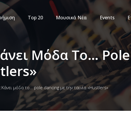
φήμιση
Top 20
Μουσικά Νέα
Events
Ε
Kάνει Μόδα Το… Pol
tlers»
z:Kάνει μόδα το… pole dancing με την ταινία «Hustlers»