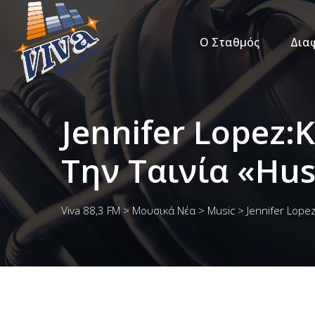
Ο Σταθμός
Δια
Jennifer Lopez:
Την Ταινία «Hus
Viva 88,3 FM
>
Μουσικά Νέα
>
Music
>
Jennifer Lope