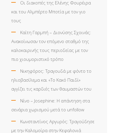
Οι διακοπές της Ελένης Φουρέιρα
και του Αλμπέρτο Μποτία με τον γιο
τους
Καίτη Γαρμπή – Διονύσης Σχοινάς:
Ανακοίνωσαν τον επόμενο σταθμό της
καλοκαιρινής τους περιοδείας με τον
πιο χιουμοριστικό τρόπο
Νικηφόρος: Τραγουδά με φόντο το
ηλιοβασίλεμα και «Το Κακό Παιδί»
αγγίζει τις καρδιές των θαυμαστών του
Νίνο – Josephine: Η απάντηση στα
σενάρια χωρισμού μετά το unfollow
Κωνσταντίνος Αργυρός: Τραγούδησε
με την Καλομοίρα στην Κεφαλονιά