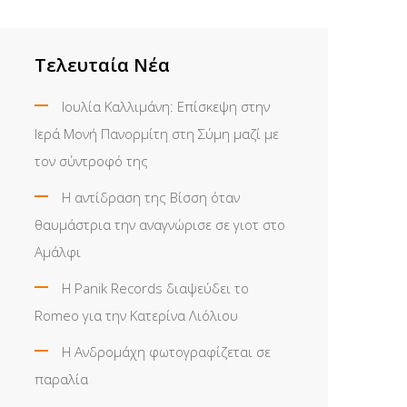
Τελευταία Νέα
Ιουλία Καλλιμάνη: Επίσκεψη στην
Ιερά Μονή Πανορμίτη στη Σύμη μαζί με
τον σύντροφό της
Η αντίδραση της Βίσση όταν
θαυμάστρια την αναγνώρισε σε γιοτ στο
Αμάλφι
Η Panik Records διαψεύδει το
Romeo για την Κατερίνα Λιόλιου
Η Ανδρομάχη φωτογραφίζεται σε
παραλία