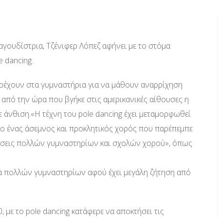
ραγουδίστρια, Τζένιφερ Λόπεζ αφήνει με το στόμα
 dancing.
 τρέχουν στα γυμναστήρια για να μάθουν αναρρίχηση
, από την ώρα που βγήκε στις αμερικανικές αίθουσες η
σε άνθιση.«Η τέχνη του pole dancing έχει μεταμορφωθεί
ίτο ένας άσεμνος και προκλητικός χορός που παρέπεμπε
ς τάσεις πολλών γυμναστηρίων και σχολών χορού», όπως
μα πολλών γυμναστηρίων αφού έχει μεγάλη ζήτηση από
0, με το pole dancing κατάφερε να αποκτήσει τις