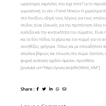
ωραιότερες καμπύλες που είχε ποτέ.Για το περιοδι
γυμναστική, το νέο «Trend Fitness».Η χορεύτρια Κ
στο Λονδίνο, εξηγεί τους λόγους για τους οποίους
στύλος είναι ιδανικός για την προπόνηση όλου τ
ευελιξία και την κινητικότητα του σώματος. Είνα
και τα δύο πόδια, τα χέρια και τον κορμό για να 
συνηθίζεις γρήγορα…Όπως και με οποιαδήποτε άσκη
απώλεια βάρους και τόνωση στο σώμα. Ωστόσο, ό
ψυχική ανάταση σχεδόν άμεσα», προσθέτει.
[youtube url=”https://youtu.be/pRhOWrk5_NM”]
Share :
LinkedIn
Whatsapp
Share
via
Email