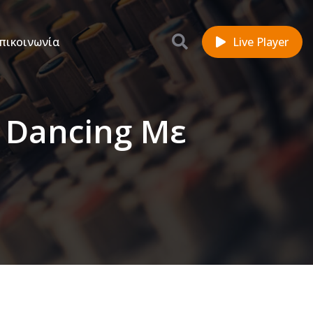
πικοινωνία
Live Player
e Dancing Με