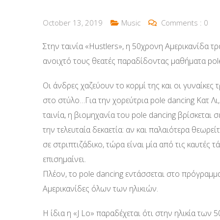
October 13, 2019
Music
Comments :
0
Στην ταινία «Hustlers», η 50χρονη Αμερικανίδα τ
ανοιχτό τους θεατές παραδίδοντας μαθήματα pole
Οι άνδρες χαζεύουν το κορμί της και οι γυναίκες
στο στύλο…Για την χορεύτρια pole dancing Κατ Λι
ταινία, η βιομηχανία του pole dancing βρίσκεται 
την τελευταία δεκαετία: αν και παλαιότερα θεωρε
σε στριπτιζάδικο, τώρα είναι μία από τις καυτέ
επισημαίνει.
Πλέoν, το pole dancing εντάσσεται στο πρόγραμ
Αμερικανίδες όλων των ηλικιών.
Η ίδια η «J Lo» παραδέχεται ότι στην ηλικία των 5