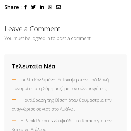
Share :
LinkedIn
Whatsapp
Share
via
Email
Leave a Comment
You must be
logged in
to post a comment.
Τελευταία Νέα
Ιουλία Καλλιμάνη: Επίσκεψη στην Ιερά Μονή
Πανορμίτη στη Σύμη μαζί με τον σύντροφό της
Η αντίδραση της Βίσση όταν θαυμάστρια την
αναγνώρισε σε γιοτ στο Αμάλφι
Η Panik Records διαψεύδει το Romeo για την
Κατερίνα Λιόλιου