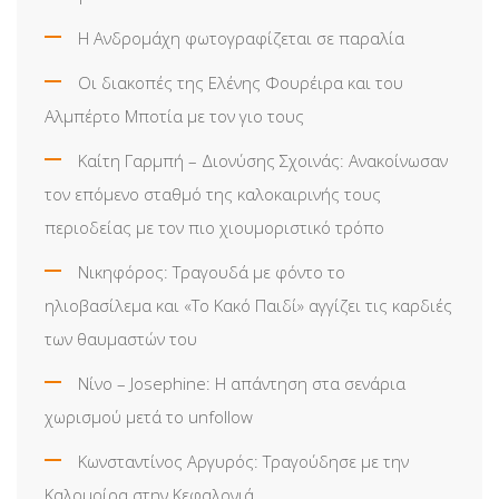
Η Ανδρομάχη φωτογραφίζεται σε παραλία
Οι διακοπές της Ελένης Φουρέιρα και του
Αλμπέρτο Μποτία με τον γιο τους
Καίτη Γαρμπή – Διονύσης Σχοινάς: Ανακοίνωσαν
τον επόμενο σταθμό της καλοκαιρινής τους
περιοδείας με τον πιο χιουμοριστικό τρόπο
Νικηφόρος: Τραγουδά με φόντο το
ηλιοβασίλεμα και «Το Κακό Παιδί» αγγίζει τις καρδιές
των θαυμαστών του
Νίνο – Josephine: Η απάντηση στα σενάρια
χωρισμού μετά το unfollow
Κωνσταντίνος Αργυρός: Τραγούδησε με την
Καλομοίρα στην Κεφαλονιά