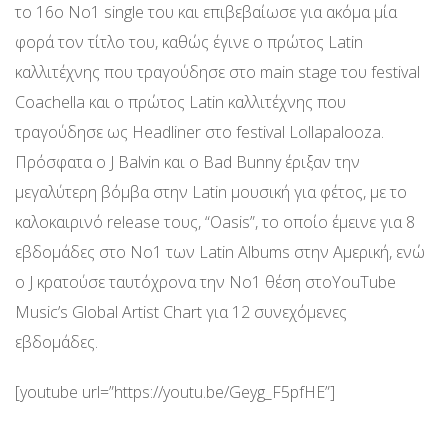
το 16ο Νο1 single του και επιβεβαίωσε για ακόμα μία
φορά τον τίτλο του, καθώς έγινε ο πρώτος Latin
καλλιτέχνης που τραγούδησε στο main stage του festival
Coachella και ο πρώτος Latin καλλιτέχνης που
τραγούδησε ως Headliner στο festival Lollapalooza.
Πρόσφατα ο J Balvin και ο Bad Bunny έριξαν την
μεγαλύτερη βόμβα στην Latin μουσική για φέτος, με το
καλοκαιρινό release τους, “Oasis”, το οποίο έμεινε για 8
εβδομάδες στο Νο1 των Latin Albums στην Αμερική, ενώ
ο J κρατούσε ταυτόχρονα την Νο1 θέση στοYouTube
Music’s Global Artist Chart για 12 συνεχόμενες
εβδομάδες.
[youtube url=”https://youtu.be/Geyg_F5pfHE”]