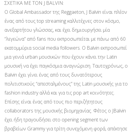
ΣΧΕΤΙΚΑ ΜΕ ΤΟΝ J BALVIN:
O Global Ambassador της Reggaeton, J Balvin είναι πλέον
ένας από τους top streaming καλλιτέχνες στον κόσμο,
ανεξαρτήτου γλώσσας, και έχει δημιουργήσει μία
“λεγεώνα” από fans που εκπροσωπείται με πάνω από 60
εκατομμύρια social media followers. O Balvin εκπροσωπεί
μια γενιά urban μουσικών που έχουν κάνει την Latin
μουσική να έχει παγκόσμια αναγνώριση. Ταυτοχρόνως, ο
Balvin έχει γίνει ένας από τους δυνατότερους
πολιτιστικούς “απεσταλμένους” της Latin μουσικής για το
fashion industry αλλά και για τις pop art κοινότητες.
Επίσης είναι ένας από τους πιο περιζήτητους
collaborators της μουσικής βιομηχανίας. Φέτος ο JBalvin
έχει ήδη τραγουδήσει στο opening segment των
βραβείων Grammy για τρίτη συνεχόμενη φορά, απέκτησε