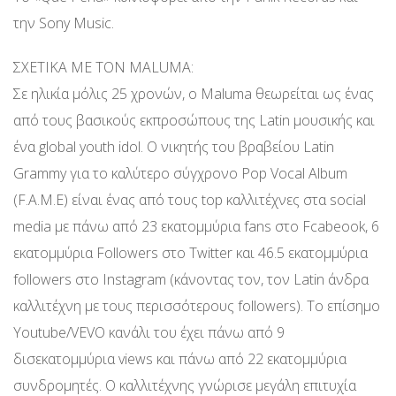
την Sony Music.
ΣΧΕΤΙΚΑ ΜΕ ΤΟΝ MALUMA:
Σε ηλικία μόλις 25 χρονών, ο Maluma θεωρείται ως ένας
από τους βασικούς εκπροσώπους της Latin μουσικής και
ένα global youth idol. Ο νικητής του βραβείου Latin
Grammy για το καλύτερο σύγχρονο Pop Vocal Album
(F.A.M.E) είναι ένας από τους top καλλιτέχνες στα social
media με πάνω από 23 εκατομμύρια fans στο Fcabeook, 6
εκατομμύρια Followers στο Twitter και 46.5 εκατομμύρια
followers στο Instagram (κάνοντας τον, τον Latin άνδρα
καλλιτέχνη με τους περισσότερους followers). Το επίσημο
Youtube/VEVO κανάλι του έχει πάνω από 9
δισεκατομμύρια views και πάνω από 22 εκατομμύρια
συνδρομητές. Ο καλλιτέχνης γνώρισε μεγάλη επιτυχία