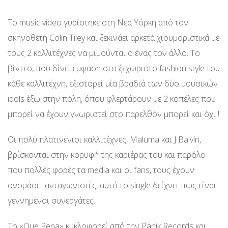
To music video γυρίστηκε στη Νέα Υόρκη από τον
σκηνοθέτη Colin Tiley και ξεκινάει αρκετά χιουμοριστικά με
τους 2 καλλιτέχνες να μιμούνται ο ένας τον άλλο. Το
βίντεο, που δίνει έμφαση στο ξεχωριστό fashion style του
κάθε καλλιτέχνη, εξιστορεί μία βραδιά των δύο μουσικών
idols έξω στην πόλη, όπου φλερτάρουν με 2 κοπέλες που
μπορεί να έχουν γνωριστεί στο παρελθόν μπορεί και όχι !
Οι πολύ πλατινένιοι καλλιτέχνες, Maluma και J Balvin,
βρίσκονται στην κορυφή της καριέρας του και παρόλο
που πολλές φορές τα media και οι fans, τους έχουν
ονομάσει ανταγωνιστές, αυτό το single δείχνει πως είναι
γεννημένοι συνεργάτες.
Το «Que Pena» κυκλοφορεί από την Panik Records και