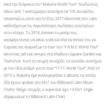
κατά την διάρκεια του “Maluma World Tour” πουλώντας
πάνω από 1 εκατομμύριο εισιτήρια σε 105 συναυλίες
παγκοσμίως μόνο για το έτος 2017 κάνοντας τον Latin
καλλιτέχνη με τις περισσότερες πωλήσεις εισιτηρίων
στον κόσμο. Το 2018, έσπασε το ρεκόρ του,
καταφέρνοντας να κάνει sold-out όλα τα shows του σε
Ευρώπη και Αμερική με το tour του “F.A.M.E. World Tour”
κάνοντας sell out venues στα Madison Square Garden και
TheForum. Αυτή τη στιγμή συνεχίζει να πουλάει εισιτήρια
με τον ίδιο ρυθμό για το tour “11:11 World Tour”. Από το
2015 ο Maluma έχει κυκλοφορήσει 3 albums, τα οποία
όλα έχουν φτάσει στο Νο1 του Billboard Latin Album
Charts. Μέχρι στιγμής ο superstar έχει 13 Νο1 single
σύμφωνα με το Billboard Latin Chart.