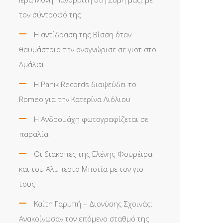
τον σύντροφό της
Η αντίδραση της Βίσση όταν
θαυμάστρια την αναγνώρισε σε γιοτ στο
Αμάλφι
Η Panik Records διαψεύδει το
Romeo για την Κατερίνα Λιόλιου
Η Ανδρομάχη φωτογραφίζεται σε
παραλία
Οι διακοπές της Ελένης Φουρέιρα
και του Αλμπέρτο Μποτία με τον γιο
τους
Καίτη Γαρμπή – Διονύσης Σχοινάς:
Ανακοίνωσαν τον επόμενο σταθμό της