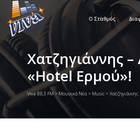
Ο Σταθμός
Δια
Χατζηγιάννης –
«Hotel Ερμού»!
Viva 88,3 FM
>
Μουσικά Νέα
>
Music
>
Χατζηγιάννης 