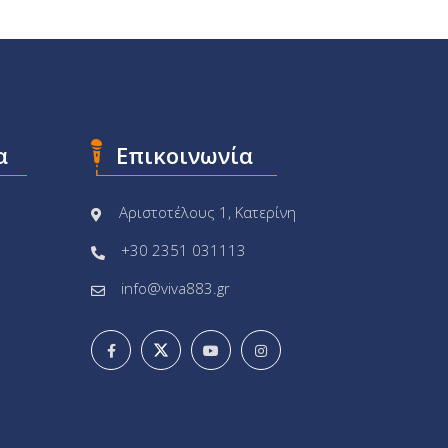
α
Επικοινωνία
Αριστοτέλους 1, Κατερίνη
+30 2351 031113
info@viva883.gr