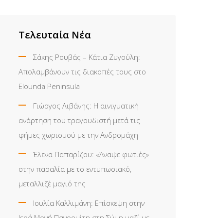
Τελευταία Νέα
Σάκης Ρουβάς – Κάτια Ζυγούλη:
Απολαμβάνουν τις διακοπές τους στο
Elounda Peninsula
Γιώργος Λιβάνης: Η αινιγματική
ανάρτηση του τραγουδιστή μετά τις
φήμες χωρισμού με την Ανδρομάχη
Έλενα Παπαρίζου: «Άναψε φωτιές»
στην παραλία με το εντυπωσιακό,
μεταλλιζέ μαγιό της
Ιουλία Καλλιμάνη: Επίσκεψη στην
Ιερά Μονή Πανορμίτη στη Σύμη μαζί με