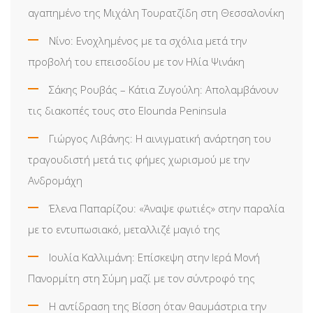
αγαπημένο της Μιχάλη Τουρατζίδη στη Θεσσαλονίκη
Νίνο: Ενοχλημένος με τα σχόλια μετά την
προβολή του επεισοδίου με τον Ηλία Ψινάκη
Σάκης Ρουβάς – Κάτια Ζυγούλη: Απολαμβάνουν
τις διακοπές τους στο Elounda Peninsula
Γιώργος Λιβάνης: Η αινιγματική ανάρτηση του
τραγουδιστή μετά τις φήμες χωρισμού με την
Ανδρομάχη
Έλενα Παπαρίζου: «Άναψε φωτιές» στην παραλία
με το εντυπωσιακό, μεταλλιζέ μαγιό της
Ιουλία Καλλιμάνη: Επίσκεψη στην Ιερά Μονή
Πανορμίτη στη Σύμη μαζί με τον σύντροφό της
Η αντίδραση της Βίσση όταν θαυμάστρια την