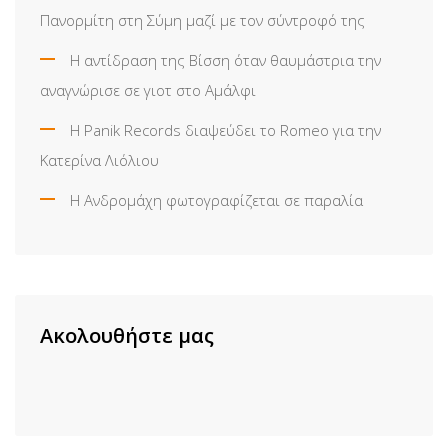
Πανορμίτη στη Σύμη μαζί με τον σύντροφό της
Η αντίδραση της Βίσση όταν θαυμάστρια την
αναγνώρισε σε γιοτ στο Αμάλφι
Η Panik Records διαψεύδει το Romeo για την
Κατερίνα Λιόλιου
Η Ανδρομάχη φωτογραφίζεται σε παραλία
Ακολουθήστε μας