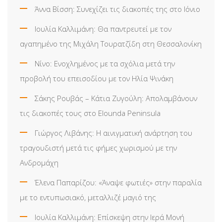
Άννα Βίσση: Συνεχίζει τις διακοπές της στο Ιόνιο
Ιουλία Καλλιμάνη: Θα παντρευτεί με τον
αγαπημένο της Μιχάλη Τουρατζίδη στη Θεσσαλονίκη
Νίνο: Ενοχλημένος με τα σχόλια μετά την
προβολή του επεισοδίου με τον Ηλία Ψινάκη
Σάκης Ρουβάς – Κάτια Ζυγούλη: Απολαμβάνουν
τις διακοπές τους στο Elounda Peninsula
Γιώργος Λιβάνης: Η αινιγματική ανάρτηση του
τραγουδιστή μετά τις φήμες χωρισμού με την
Ανδρομάχη
Έλενα Παπαρίζου: «Άναψε φωτιές» στην παραλία
με το εντυπωσιακό, μεταλλιζέ μαγιό της
Ιουλία Καλλιμάνη: Επίσκεψη στην Ιερά Μονή