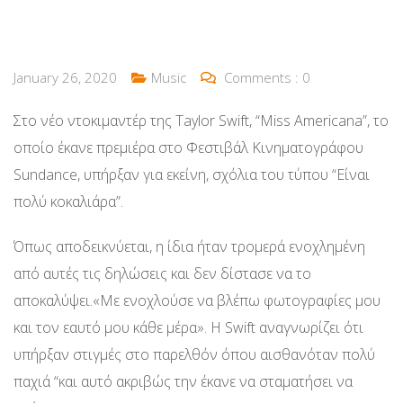
January 26, 2020
Music
Comments :
0
Στο νέο ντοκιμαντέρ της Taylor Swift, “Miss Americana”, το
οποίο έκανε πρεμιέρα στο Φεστιβάλ Κινηματογράφου
Sundance, υπήρξαν για εκείνη, σχόλια του τύπου “Είναι
πολύ κοκαλιάρα”.
Όπως αποδεικνύεται, η ίδια ήταν τρομερά ενοχλημένη
από αυτές τις δηλώσεις και δεν δίστασε να το
αποκαλύψει.«Με ενοχλούσε να βλέπω φωτογραφίες μου
και τον εαυτό μου κάθε μέρα». Η Swift αναγνωρίζει ότι
υπήρξαν στιγμές στο παρελθόν όπου αισθανόταν πολύ
παχιά “και αυτό ακριβώς την έκανε να σταματήσει να