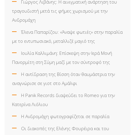
Γιώργος Λιβάνης: Η αινιγματική ανάρτηση του
τραγουδιστή μετά τις φήμες χωρισμού με την
Ανδρομάχη
Έλενα Παπαρίζου: «Άναψε φωτιές» στην παραλία
με το εντυπωσιακό, μεταλλιζέ μαγιό της
Ιουλία Καλλιμάνη: Επίσκεψη στην Ιερά Μονή
Πανορμίτη στη Σύμη μαζί με τον σύντροφό της
Η αντίδραση της Βίσση όταν θαυμάστρια την
αναγνώρισε σε γιοτ στο Αμάλφι
Η Panik Records διαψεύδει το Romeo για την
Κατερίνα Λιόλιου
Η Ανδρομάχη φωτογραφίζεται σε παραλία
Οι διακοπές της Ελένης Φουρέιρα και του