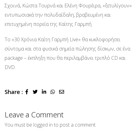
Σχοινά, Κώστα Τουρνά και Ελένη Φουρέιρα, «ξετυλίγουν»
εντυπωσιακά την πολυδαίδαλη, βραβευμένη και
επιτυχημένη πορεία της Καίτης Γαρμπή.
Το «30 Χρόνια Καίτη Γαρμπή Live» θα κυκλοφορήσει
σύντομα και στα φυσικά σημεία πώλησης δίσκων, σε ένα
package – έκπληξη που θα περιλαμβάνει τριπλό CD και
DVD.
Share :
LinkedIn
Whatsapp
Share
via
Email
Leave a Comment
You must be
logged in
to post a comment.