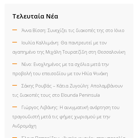
Τελευταία Νέα
Άννα Βίσση: Συνεχίζει τις διακοπές της στο Ιόνιο
Ιουλία Καλλιμάνη: Θα παντρευτεί με τον
αγαπημένο της Μιχάλη Τουρατζίδη στη Θεσσαλονίκη
Νίνο: Ενοχλημένος με τα σχόλια μετά την
προβολή του επεισοδίου με τον Ηλία Ψινάκη
Σάκης Ρουβάς – Κάτια Ζυγούλη: Απολαμβάνουν
τις διακοπές τους στο Elounda Peninsula
Γιώργος Λιβάνης: Η αινιγματική ανάρτηση του
τραγουδιστή μετά τις φήμες χωρισμού με την
Ανδρομάχη
Έλενα Παπαρίζου: «Άναψε φωτιές» στην παραλία