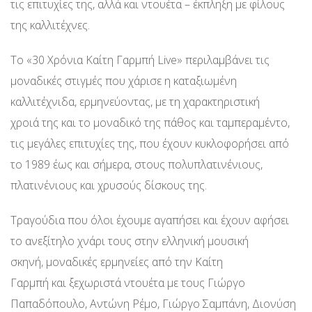
τις επιτυχίες της, αλλά και ντουέτα – έκπληξη με φίλους
της καλλιτέχνες.
Το «30 Χρόνια Καίτη Γαρμπή Live» περιλαμβάνει τις
μοναδικές στιγμές που χάρισε η καταξιωμένη
καλλιτέχνιδα, ερμηνεύοντας, με τη χαρακτηριστική
χροιά της και το μοναδικό της πάθος και ταμπεραμέντο,
τις μεγάλες επιτυχίες της, που έχουν κυκλοφορήσει από
το 1989 έως και σήμερα, στους πολυπλατινένιους,
πλατινένιους και χρυσούς δίσκους της.
Τραγούδια που όλοι έχουμε αγαπήσει και έχουν αφήσει
το ανεξίτηλο χνάρι τους στην ελληνική μουσική
σκηνή, μοναδικές ερμηνείες από την Καίτη
Γαρμπή και ξεχωριστά ντουέτα με τους Γιώργο
Παπαδόπουλο, Αντώνη Ρέμο, Γιώργο Σαμπάνη, Διονύση