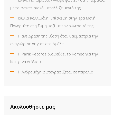
με το εντυπωσιακό, μεταλλιζέ μαγιό της
Ιουλία Καλλιμάνη: Επίσκεψη στην Ιερά Μονή
Πανορμίτη στη Σύμη μαζί με τον σύντροφό της
Η αντίδραση της Βίσση όταν θαυμάστρια την
αναγνώρισε σε γιοτ στο Αμάλφι
Η Panik Records διαψεύδει το Romeo για την
Κατερίνα Λιόλιου
Η Ανδρομάχη φωτογραφίζεται σε παραλία
Ακολουθήστε μας