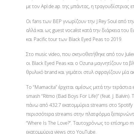
με τον Apl.de.ap. της μπάντας, η τραγουδίστριας 
Οι fans των BEP γνωρίζουν την J.Rey Soul από την
αλλά και ως guest vocalist κατά την διάρκεια του
και Pacific tour των Black Eyed Peas το 2019.
Στο music video, που σκηνοθετήθηκε από τον Julien
οι Black Eyed Peas και ο Ozuna μαγνητίζουν τα 
θρυλικό brand και γεμάτοι στυλ σφραγίζουν μία α
Το “Mamacita” έρχεται αμέσως μετά την τεράστια 
smash “Ritmo (Bad Boys For Life)” (feat. J. Balvin)
πάνω από 432.7 εκατομμύρια streams στο Spotify 
περισσότερα streams στην πλατφόρμα ξεπερνώντας α
“Where Is The Love?”. Ταυτοχρόνως το επίσημο m
εκατομμύρια views στο YouTube.