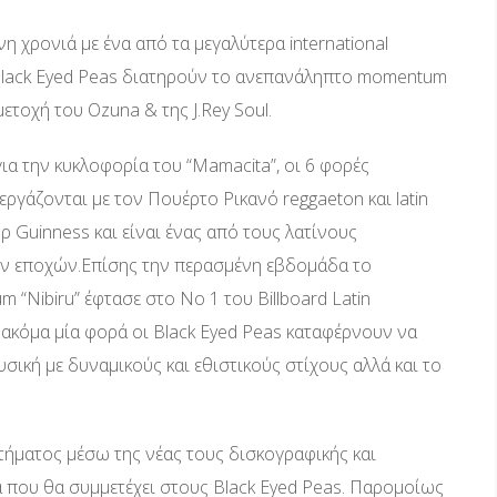
 χρονιά με ένα από τα μεγαλύτερα international
οι Black Eyed Peas διατηρούν το ανεπανάληπτο momentum
μετοχή του Ozuna & της J.Rey Soul.
ια την κυκλοφορία του “Mamacita”, οι 6 φορές
ργάζονται με τον Πουέρτο Ρικανό reggaeton και latin
ρ Guinness και είναι ένας από τους λατίνους
των εποχών.Επίσης την περασμένη εβδομάδα το
m “Nibiru” έφτασε στο Νο 1 του Billboard Latin
Για ακόμα μία φορά οι Black Eyed Peas καταφέρνουν να
ουσική με δυναμικούς και εθιστικούς στίχους αλλά και το
οτήματος μέσω της νέας τους δισκογραφικής και
α που θα συμμετέχει στους Black Eyed Peas. Παρομοίως