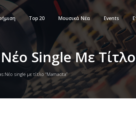
φήμιση
Top 20
Μουσικά Νέα
Events
Ε
:Νέο Single Με Τίτλ
as:Νέο single με τίτλο “Mamacita”