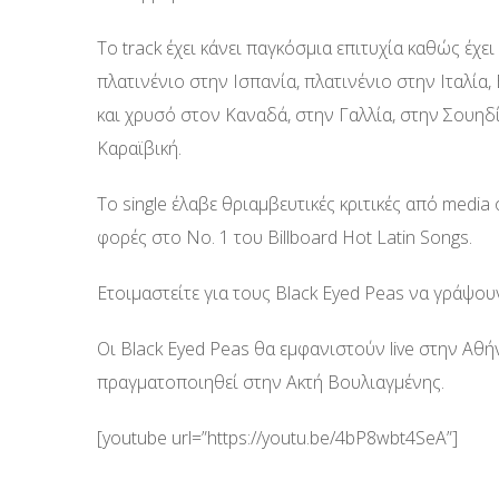
To track έχει κάνει παγκόσμια επιτυχία καθώς έχει
πλατινένιο στην Ισπανία, πλατινένιο στην Ιταλία, 
και χρυσό στον Καναδά, στην Γαλλία, στην Σουηδί
Καραϊβική.
Το single έλαβε θριαμβευτικές κριτικές από media ό
φορές στο Νο. 1 του Billboard Hot Latin Songs.
Ετοιμαστείτε για τους Black Eyed Peas να γράψου
Οι Black Eyed Peas θα εμφανιστούν live στην Αθήν
πραγματοποιηθεί στην Ακτή Βουλιαγμένης.
[youtube url=”https://youtu.be/4bP8wbt4SeA”]