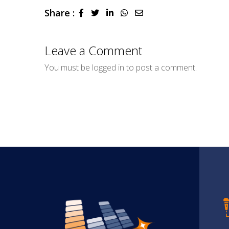
Share :
LinkedIn
Whatsapp
Share
via
Email
Leave a Comment
You must be
logged in
to post a comment.