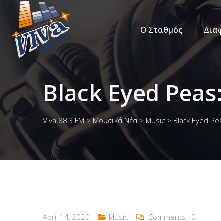
Ο Σταθμός
Δια
Black Eyed Peas
Viva 88,3 FM
>
Μουσικά Νέα
>
Music
>
Black Eyed Pe
April 14, 2020
Music
Comments :
0