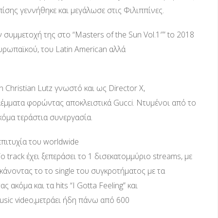
επίσης γεννήθηκε και μεγάλωσε στις Φιλιππίνες.
 συμμετοχή της στο “Masters of the Sun Vol.1″” to 2018
 Ευρωπαϊκού, του Latin American αλλά
 Christian Lutz γνωστό και ως Director X,
βλέμματα φορώντας αποκλειστικά Gucci. Ντυμένοι από το
κόμα τεράστια συνεργασία.
επιτυχία του worldwide
. Το track έχει ξεπεράσει το 1 δισεκατομμύριο streams, με
κάνοντας το το single του συγκροτήματος με τα
κόμα και τα hits “I Gotta Feeling” και
usic video,μετράει ήδη πάνω από 600