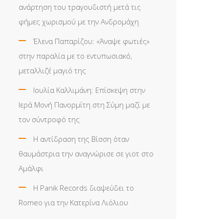
ανάρτηση του τραγουδιστή μετά τις
φήμες χωρισμού με την Ανδρομάχη
Έλενα Παπαρίζου: «Άναψε φωτιές»
στην παραλία με το εντυπωσιακό,
μεταλλιζέ μαγιό της
Ιουλία Καλλιμάνη: Επίσκεψη στην
Ιερά Μονή Πανορμίτη στη Σύμη μαζί με
τον σύντροφό της
Η αντίδραση της Βίσση όταν
θαυμάστρια την αναγνώρισε σε γιοτ στο
Αμάλφι
Η Panik Records διαψεύδει το
Romeo για την Κατερίνα Λιόλιου