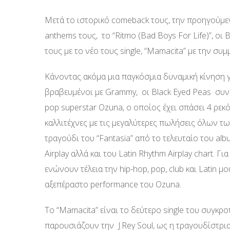
Μετά το ιστορικό comeback τους, την προηγούμενη
anthems τους, το “Ritmo (Bad Boys For Life)”, 
τους με το νέο τους single, “Mamacita” με την συμ
Κάνοντας ακόμα μια παγκόσμια δυναμική κίνηση γ
βραβευμένοι με Grammy, οι Black Eyed Peas συνε
pop superstar Ozuna, ο οποίος έχει σπάσει 4 ρεκό
καλλιτέχνες με τις μεγαλύτερες πωλήσεις όλων 
τραγούδι του “Fantasia” από το τελευταίο του albu
Airplay αλλά και του Latin Rhythm Airplay chart. 
ενώνουν τέλεια την hip-hop, pop, club και Latin μ
αξεπέραστο performance του Ozuna.
To “Mamacita” είναι το δεύτερο single του συγκρ
παρουσιάζουν την J.Rey Soul, ως η τραγουδίστρι