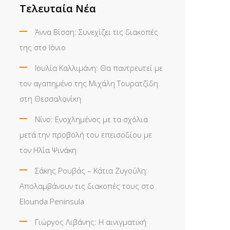
Τελευταία Νέα
Άννα Βίσση: Συνεχίζει τις διακοπές
της στο Ιόνιο
Ιουλία Καλλιμάνη: Θα παντρευτεί με
τον αγαπημένο της Μιχάλη Τουρατζίδη
στη Θεσσαλονίκη
Νίνο: Ενοχλημένος με τα σχόλια
μετά την προβολή του επεισοδίου με
τον Ηλία Ψινάκη
Σάκης Ρουβάς – Κάτια Ζυγούλη:
Απολαμβάνουν τις διακοπές τους στο
Elounda Peninsula
Γιώργος Λιβάνης: Η αινιγματική