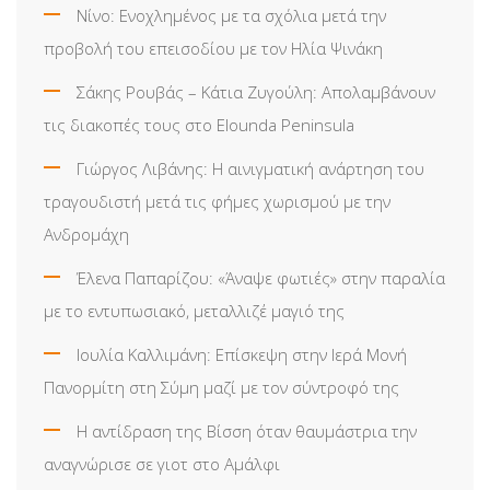
Νίνο: Ενοχλημένος με τα σχόλια μετά την
προβολή του επεισοδίου με τον Ηλία Ψινάκη
Σάκης Ρουβάς – Κάτια Ζυγούλη: Απολαμβάνουν
τις διακοπές τους στο Elounda Peninsula
Γιώργος Λιβάνης: Η αινιγματική ανάρτηση του
τραγουδιστή μετά τις φήμες χωρισμού με την
Ανδρομάχη
Έλενα Παπαρίζου: «Άναψε φωτιές» στην παραλία
με το εντυπωσιακό, μεταλλιζέ μαγιό της
Ιουλία Καλλιμάνη: Επίσκεψη στην Ιερά Μονή
Πανορμίτη στη Σύμη μαζί με τον σύντροφό της
Η αντίδραση της Βίσση όταν θαυμάστρια την
αναγνώρισε σε γιοτ στο Αμάλφι