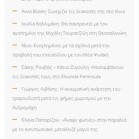
Άννα Βίσση: Συνεχίζει τις διακοπές της στο Ιόνιο
Ιουλία Καλλιμάνη: Θα παντρευτεί με τον
αγαπημένο της Μιχάλη Τουρατζίδη στη Θεσσαλονίκη
Νίνο: Ενοχλημένος με τα σχόλια μετά την
προβολή του επεισοδίου με τον Ηλία Ψινάκη
Σάκης Ρουβάς – Κάτια Ζυγούλη: Απολαμβάνουν
τις διακοπές τους στο Elounda Peninsula
Γιώργος Λιβάνης: Η αινιγματική ανάρτηση του
τραγουδιστή μετά τις φήμες χωρισμού με την
Ανδρομάχη
Έλενα Παπαρίζου: «Άναψε φωτιές» στην παραλία
με το εντυπωσιακό, μεταλλιζέ μαγιό της