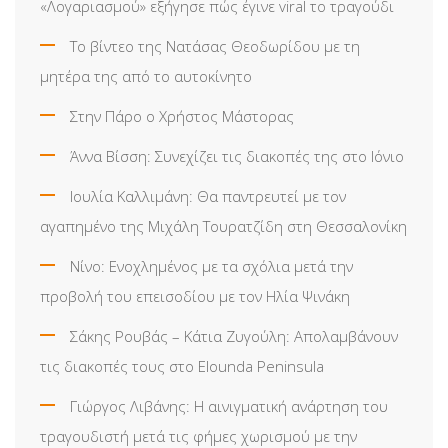
«Λογαριασμού» εξήγησε πώς έγινε viral το τραγούδι
Το βίντεο της Νατάσας Θεοδωρίδου με τη
μητέρα της από το αυτοκίνητο
Στην Πάρο ο Χρήστος Μάστορας
Άννα Βίσση: Συνεχίζει τις διακοπές της στο Ιόνιο
Ιουλία Καλλιμάνη: Θα παντρευτεί με τον
αγαπημένο της Μιχάλη Τουρατζίδη στη Θεσσαλονίκη
Νίνο: Ενοχλημένος με τα σχόλια μετά την
προβολή του επεισοδίου με τον Ηλία Ψινάκη
Σάκης Ρουβάς – Κάτια Ζυγούλη: Απολαμβάνουν
τις διακοπές τους στο Elounda Peninsula
Γιώργος Λιβάνης: Η αινιγματική ανάρτηση του
τραγουδιστή μετά τις φήμες χωρισμού με την