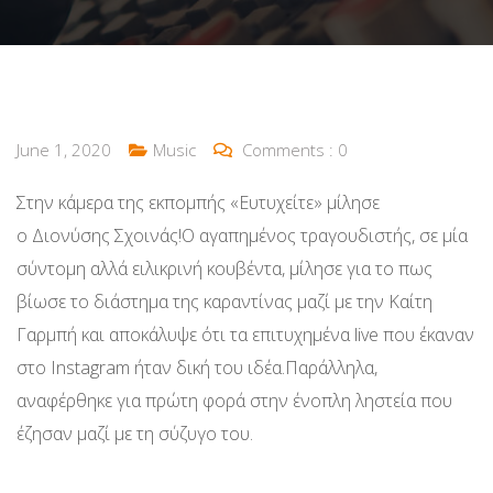
June 1, 2020
Music
Comments :
0
Στην κάμερα της εκπομπής «Ευτυχείτε» μίλησε
ο Διονύσης Σχοινάς!Ο αγαπημένος τραγουδιστής, σε μία
σύντομη αλλά ειλικρινή κουβέντα, μίλησε για το πως
βίωσε το διάστημα της καραντίνας μαζί με την Καίτη
Γαρμπή και αποκάλυψε ότι τα επιτυχημένα live που έκαναν
στο Instagram ήταν δική του ιδέα.Παράλληλα,
αναφέρθηκε για πρώτη φορά στην ένοπλη ληστεία που
έζησαν μαζί με τη σύζυγο του.