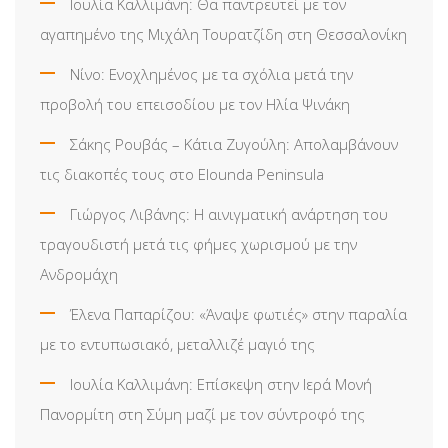
Ιουλία Καλλιμάνη: Θα παντρευτεί με τον
αγαπημένο της Μιχάλη Τουρατζίδη στη Θεσσαλονίκη
Νίνο: Ενοχλημένος με τα σχόλια μετά την
προβολή του επεισοδίου με τον Ηλία Ψινάκη
Σάκης Ρουβάς – Κάτια Ζυγούλη: Απολαμβάνουν
τις διακοπές τους στο Elounda Peninsula
Γιώργος Λιβάνης: Η αινιγματική ανάρτηση του
τραγουδιστή μετά τις φήμες χωρισμού με την
Ανδρομάχη
Έλενα Παπαρίζου: «Άναψε φωτιές» στην παραλία
με το εντυπωσιακό, μεταλλιζέ μαγιό της
Ιουλία Καλλιμάνη: Επίσκεψη στην Ιερά Μονή
Πανορμίτη στη Σύμη μαζί με τον σύντροφό της