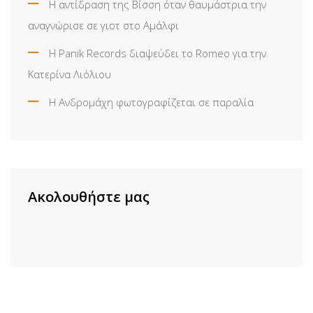
Η αντίδραση της Βίσση όταν θαυμάστρια την
αναγνώρισε σε γιοτ στο Αμάλφι
Η Panik Records διαψεύδει το Romeo για την
Κατερίνα Λιόλιου
Η Ανδρομάχη φωτογραφίζεται σε παραλία
Ακολουθήστε μας