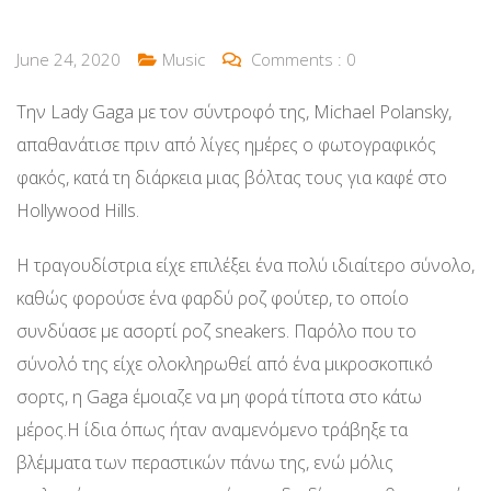
June 24, 2020
Music
Comments :
0
Την Lady Gaga με τον σύντροφό της, Michael Polansky,
απαθανάτισε πριν από λίγες ημέρες ο φωτογραφικός
φακός, κατά τη διάρκεια μιας βόλτας τους για καφέ στο
Hollywood Hills.
Η τραγουδίστρια είχε επιλέξει ένα πολύ ιδιαίτερο σύνολο,
καθώς φορούσε ένα φαρδύ ροζ φούτερ, το οποίο
συνδύασε με ασορτί ροζ sneakers. Παρόλο που το
σύνολό της είχε ολοκληρωθεί από ένα μικροσκοπικό
σορτς, η Gaga έμοιαζε να μη φορά τίποτα στο κάτω
μέρος.Η ίδια όπως ήταν αναμενόμενο τράβηξε τα
βλέμματα των περαστικών πάνω της, ενώ μόλις