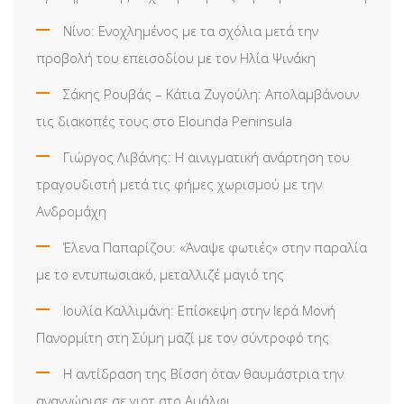
Νίνο: Ενοχλημένος με τα σχόλια μετά την
προβολή του επεισοδίου με τον Ηλία Ψινάκη
Σάκης Ρουβάς – Κάτια Ζυγούλη: Απολαμβάνουν
τις διακοπές τους στο Elounda Peninsula
Γιώργος Λιβάνης: Η αινιγματική ανάρτηση του
τραγουδιστή μετά τις φήμες χωρισμού με την
Ανδρομάχη
Έλενα Παπαρίζου: «Άναψε φωτιές» στην παραλία
με το εντυπωσιακό, μεταλλιζέ μαγιό της
Ιουλία Καλλιμάνη: Επίσκεψη στην Ιερά Μονή
Πανορμίτη στη Σύμη μαζί με τον σύντροφό της
Η αντίδραση της Βίσση όταν θαυμάστρια την
αναγνώρισε σε γιοτ στο Αμάλφι