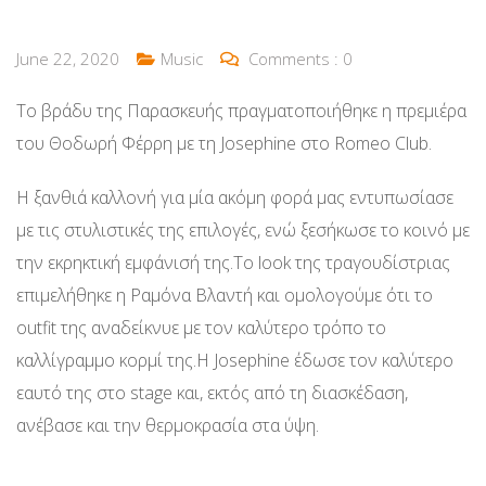
June 22, 2020
Music
Comments :
0
Το βράδυ της Παρασκευής πραγματοποιήθηκε η πρεμιέρα
του Θοδωρή Φέρρη με τη Josephine στο Romeo Club.
Η ξανθιά καλλονή για μία ακόμη φορά μας εντυπωσίασε
με τις στυλιστικές της επιλογές, ενώ ξεσήκωσε το κοινό με
την εκρηκτική εμφάνισή της.Το look της τραγουδίστριας
επιμελήθηκε η Ραμόνα Βλαντή και ομολογούμε ότι το
outfit της αναδείκνυε με τον καλύτερο τρόπο το
καλλίγραμμο κορμί της.Η Josephine έδωσε τον καλύτερο
εαυτό της στο stage και, εκτός από τη διασκέδαση,
ανέβασε και την θερμοκρασία στα ύψη.