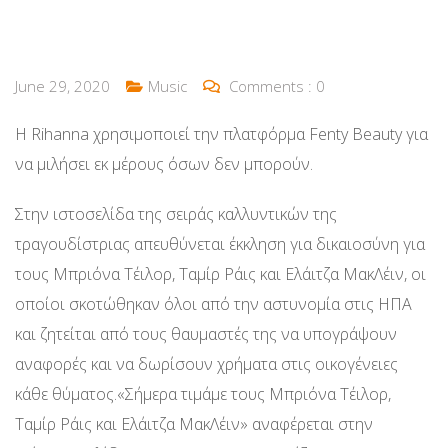
June 29, 2020
Music
Comments :
0
Η Rihanna χρησιμοποιεί την πλατφόρμα Fenty Beauty για
να μιλήσει εκ μέρους όσων δεν μπορούν.
Στην ιστοσελίδα της σειράς καλλυντικών της
τραγουδίστριας απευθύνεται έκκληση για δικαιοσύνη για
τους Μπριόνα Τέιλορ, Ταμίρ Ράις και Ελάιτζα ΜακΛέιν, οι
οποίοι σκοτώθηκαν όλοι από την αστυνομία στις ΗΠΑ
και ζητείται από τους θαυμαστές της να υπογράψουν
αναφορές και να δωρίσουν χρήματα στις οικογένειες
κάθε θύματος.«Σήμερα τιμάμε τους Μπριόνα Τέιλορ,
Ταμίρ Ράις και Ελάιτζα ΜακΛέιν» αναφέρεται στην