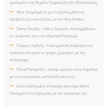
αγαπημένο της Μιχάλη Τουρατζίδη στη Θεσσαλονίκη
Νίνο: Ενοχλημένος με τα σχόλια μετά την
προβολή του επεισοδίου με τον Ηλία Ψινάκη
Σάκης Ρουβάς – Κάτια Ζυγούλη: Απολαμβάνουν
τις διακοπές τους στο Elounda Peninsula
Γιώργος Λιβάνης: Η αινιγματική ανάρτηση του
τραγουδιστή μετά τις φήμες χωρισμού με την
Ανδρομάχη
Έλενα Παπαρίζου: «Άναψε φωτιές» στην παραλία
με το εντυπωσιακό, μεταλλιζέ μαγιό της
Ιουλία Καλλιμάνη: Επίσκεψη στην Ιερά Μονή
Πανορμίτη στη Σύμη μαζί με τον σύντροφό της