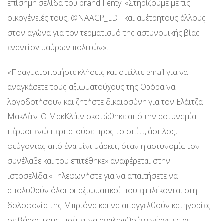
επίσημη σελίδα του brand Fenty. «Στηρίζουμε με τις
οικογένειές τους, @NAACP_LDF και αμέτρητους άλλους
στον αγώνα για τον τερματισμό της αστυνομικής βίας
εναντίον μαύρων πολιτών».
«Πραγματοποιήστε κλήσεις και στείλτε email για να
αναγκάσετε τους αξιωματούχους της Ορόρα να
λογοδοτήσουν και ζητήστε δικαιοσύνη για τον Ελάιτζα
ΜακΛέιν. Ο ΜακΚλάιν σκοτώθηκε από την αστυνομία
πέρυσι ενώ περπατούσε προς το σπίτι, άοπλος,
φεύγοντας από ένα μίνι μάρκετ, όταν η αστυνομία τον
συνέλαβε και του επιτέθηκε» αναφέρεται στην
ιστοσελίδα.«Τηλεφωνήστε για να απαιτήσετε να
απολυθούν όλοι οι αξιωματικοί που εμπλέκονται στη
δολοφονία της Μπριόνα και να απαγγελθούν κατηγορίες
σε βάρος τους, πρέπει να αναληφθούν ενέργειες σε