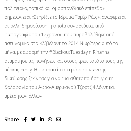
πολιτειακό, τοπικό και ομοσπονδιακό επίπεδο»
σημειώνεται.«Στηρίξτε το Ίδρυμα Ταμίρ Ράις», αναφέρεται
σε άλλη δημοσίευση, η οποία συνοδεύεται από
φωτογραφία του 12χρονου που πυροβολήθηκε από
αστυνομικό στο Κλίβελαντ το 2014.Νωρίτερα αυτό το
μήνα, με αφορμή την #BlackoutTuesday η Rihanna
σταμάτησε τις πωλήσεις και στους τρεις ιστότοπους της
μάρκας Fenty. Η εκστρατεία στα μέσα κοινωνικής
δικτύωσης ξεκίνησε για να ευαισθητοποιήσει για τη
δολοφονία του Αφρο-Αμερικανού Τζορτζ Φλόιντ και
αμέτρητων άλλων.
Share :
LinkedIn
Whatsapp
Share
via