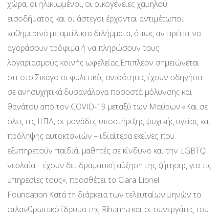
χώρα, οι ηλικιωμένοι, οι οικογένειες χαμηλού
εισοδήματος και οι άστεγοι έρχονται αντιμέτωποι
καθημερινά με αμείλικτα διλήμματα, όπως αν πρέπει να
αγοράσουν τρόφιμα ή να πληρώσουν τους
λογαριασμούς κοινής ωφελείας.Επιπλέον σημειώνεται
ότι στο Σικάγο οι φυλετικές ανισότητες έχουν οδηγήσει
σε ανησυχητικά δυσανάλογα ποσοστά μόλυνσης και
θανάτου από τον COVID-19 μεταξύ των Μαύρων.«Και σε
όλες τις ΗΠΑ, οι μονάδες υποστήριξης ψυχικής υγείας και
πρόληψης αυτοκτονιών – ιδιαίτερα εκείνες που
εξυπηρετούν παιδιά, μαθητές σε κίνδυνο και την LGBTQ
νεολαία – έχουν δει δραματική αύξηση της ζήτησης για τις
υπηρεσίες τους», προσθέτει το Clara Lionel
Foundation.Κατά τη διάρκεια των τελευταίων μηνών το
φιλανθρωπικό ίδρυμα της Rihanna και οι συνεργάτες του