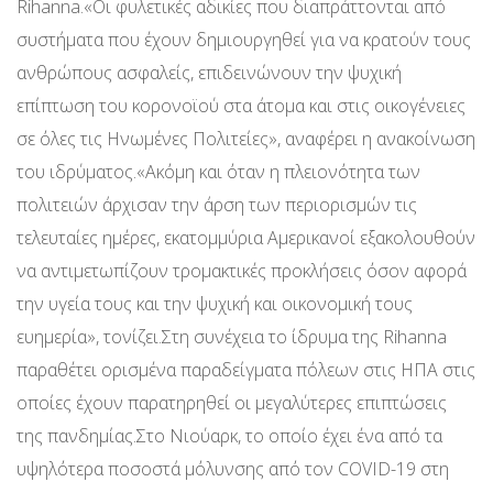
Rihanna.«Οι φυλετικές αδικίες που διαπράττονται από
συστήματα που έχουν δημιουργηθεί για να κρατούν τους
ανθρώπους ασφαλείς, επιδεινώνουν την ψυχική
επίπτωση του κορονοϊού στα άτομα και στις οικογένειες
σε όλες τις Ηνωμένες Πολιτείες», αναφέρει η ανακοίνωση
του ιδρύματος.«Ακόμη και όταν η πλειονότητα των
πολιτειών άρχισαν την άρση των περιορισμών τις
τελευταίες ημέρες, εκατομμύρια Αμερικανοί εξακολουθούν
να αντιμετωπίζουν τρομακτικές προκλήσεις όσον αφορά
την υγεία τους και την ψυχική και οικονομική τους
ευημερία», τονίζει.Στη συνέχεια το ίδρυμα της Rihanna
παραθέτει ορισμένα παραδείγματα πόλεων στις ΗΠΑ στις
οποίες έχουν παρατηρηθεί οι μεγαλύτερες επιπτώσεις
της πανδημίας.Στο Νιούαρκ, το οποίο έχει ένα από τα
υψηλότερα ποσοστά μόλυνσης από τον COVID-19 στη