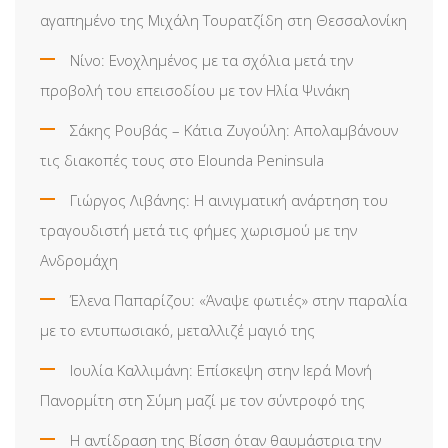
αγαπημένο της Μιχάλη Τουρατζίδη στη Θεσσαλονίκη
Νίνο: Ενοχλημένος με τα σχόλια μετά την
προβολή του επεισοδίου με τον Ηλία Ψινάκη
Σάκης Ρουβάς – Κάτια Ζυγούλη: Απολαμβάνουν
τις διακοπές τους στο Elounda Peninsula
Γιώργος Λιβάνης: Η αινιγματική ανάρτηση του
τραγουδιστή μετά τις φήμες χωρισμού με την
Ανδρομάχη
Έλενα Παπαρίζου: «Άναψε φωτιές» στην παραλία
με το εντυπωσιακό, μεταλλιζέ μαγιό της
Ιουλία Καλλιμάνη: Επίσκεψη στην Ιερά Μονή
Πανορμίτη στη Σύμη μαζί με τον σύντροφό της
Η αντίδραση της Βίσση όταν θαυμάστρια την