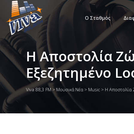
Ο Σταθμός
Δια
Η Αποστολία Ζώ
Εξεζητημένο Lo
Viva 88,3 FM
>
Μουσικά Νέα
>
Music
>
Η Αποστολία Ζ