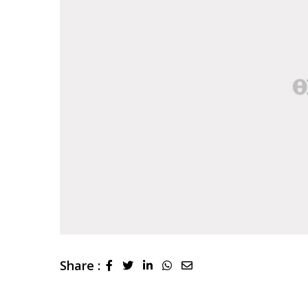
Share :
LinkedIn
Whatsapp
Share
via
Email