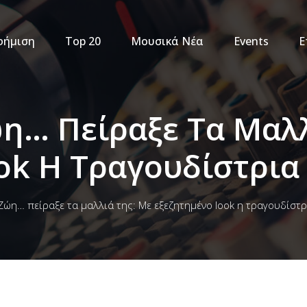
φήμιση
Top 20
Μουσικά Νέα
Events
Ε
η… Πείραξε Τα Μαλλ
ok Η Τραγουδίστρια
ώη… πείραξε τα μαλλιά της: Με εξεζητημένο look η τραγουδίστρ