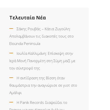
Τελευταία Νέα
Σάκης Ρουβάς – Κάτια Ζυγούλη:
Απολαμβάνουν τις διακοπές τους στο
Elounda Peninsula
Ιουλία Καλλιμάνη: Επίσκεψη στην
Ιερά Μονή Πανορμίτη στη Σύμη μαζί με
τον σύντροφό της
Η αντίδραση της Βίσση όταν
θαυμάστρια την αναγνώρισε σε γιοτ στο
Αμάλφι
Η Panik Records διαψεύδει το
Romeo για την Κατερίνα Λιόλιου