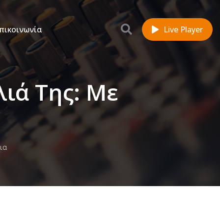
πικοινωνία
Live Player
ιά Της: Με
ια