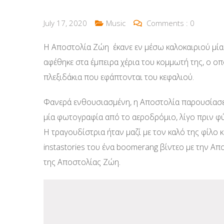
July 17, 2020
Music
Comments :
0
Η Αποστολία Ζώη έκανε εν μέσω καλοκαιριού μία
αφέθηκε στα έμπειρα χέρια του κομμωτή της, ο οπ
πλεξιδάκια που εφάπτονται του κεφαλιού.
Φανερά ενθουσιασμένη, η Αποστολία παρουσίασε σ
μία φωτογραφία από το αεροδρόμιο, λίγο πριν φύγ
Η τραγουδίστρια ήταν μαζί με τον καλό της φίλο 
instastories του ένα boomerang βίντεο με την Απ
της Αποστολίας Ζώη.