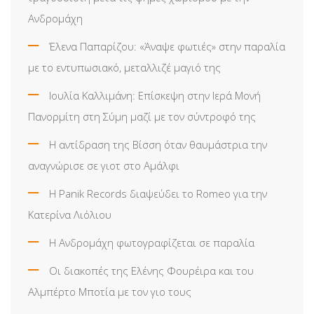
Ανδρομάχη
Έλενα Παπαρίζου: «Άναψε φωτιές» στην παραλία
με το εντυπωσιακό, μεταλλιζέ μαγιό της
Ιουλία Καλλιμάνη: Επίσκεψη στην Ιερά Μονή
Πανορμίτη στη Σύμη μαζί με τον σύντροφό της
Η αντίδραση της Βίσση όταν θαυμάστρια την
αναγνώρισε σε γιοτ στο Αμάλφι
Η Panik Records διαψεύδει το Romeo για την
Κατερίνα Λιόλιου
Η Ανδρομάχη φωτογραφίζεται σε παραλία
Οι διακοπές της Ελένης Φουρέιρα και του
Αλμπέρτο Μποτία με τον γιο τους