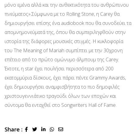
μόνο εμένα αλλά και την ανθεκτικότητα του ανθρώπινου
πνεύματος».Σύμφωνα με το Rolling Stone, η Carey θα
δημιουργήσει επίσης ένα audiobook που θα συνοδεύει τα
απομνημονεύματά της, όπου θα συμπεριληφθούν στην
ιστορία της διάφορες μουσικές στιγμές. Η κυκλοφορία
του The Meaning of Mariah συμπίπτει με την 30χρονη
επέτειο από το πρώτο ομώνυμο άλμπουμ της Carey.
Έκτοτε, η star έχει πουλήσει περισσότερα από 200
εκατομμύρια δίσκους, έχει πάρει πέντε Grammy Awards,
έχει δημιουργήσει αναμφισβήτητα το πιο δημοφιλές
χριστουγεννιάτικο τραγούδι όλων των εποχών και
σύντομα θα ενταχθεί στο Songwriters Hall of Fame.
Share :
LinkedIn
Whatsapp
Share