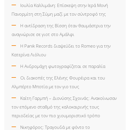
Ιουλία Καλλιμάνη: Επίσκεψη στην Ιερά Μονή
Πανορμίτη στη Σύμη μαζί με τον σύντροφό της
Η αντίδραση της Βίσση όταν θαυμάστρια την
αναγνώρισε σε γιοτ στο Αμάλφι
Η Panik Records διαψεύδει το Romeo για την
Κατερίνα Λιόλιου
Η Ανδρομάχη φωτογραφίζεται σε παραλία
Οι διακοπές της Ελένης Φουρέιρα και του
Αλμπέρτο Μποτία με τον γιο τους
Καίτη Γαρμπή – Διονύσης Σχοινάς: Ανακοίνωσαν
τον επόμενο σταθμό της καλοκαιρινής τους
περιοδείας με τον πιο χιουμοριστικό τρόπο
Νικηφόρος: Τραγουδά με φόντο το