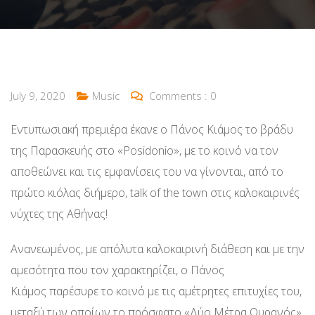
July 9, 2020
Music
Comments :
0
Εντυπωσιακή πρεμιέρα έκανε ο Πάνος Κιάμος το βράδυ
της Παρασκευής στο «Posidonio», με το κοινό να τον
αποθεώνει και τις εμφανίσεις του να γίνονται, από το
πρώτο κιόλας διήμερο, talk of the town στις καλοκαιρινές
νύχτες της Αθήνας!
Ανανεωμένος, με απόλυτα καλοκαιρινή διάθεση και με την
αμεσότητα που τον χαρακτηρίζει, ο Πάνος
Κιάμος παρέσυρε το κοινό με τις αμέτρητες επιτυχίες του,
μεταξύ των οποίων το πρόσφατο «Δύο Μέτρα Ουρανός»