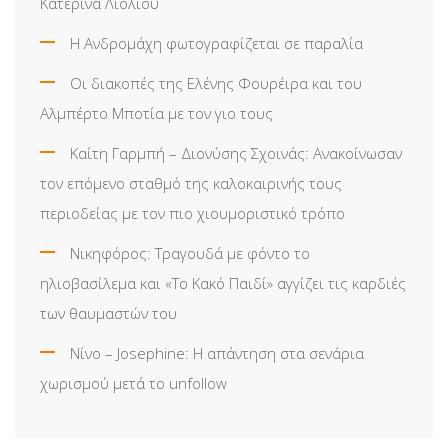
Κατερίνα Λιόλιου
Η Ανδρομάχη φωτογραφίζεται σε παραλία
Οι διακοπές της Ελένης Φουρέιρα και του
Αλμπέρτο Μποτία με τον γιο τους
Καίτη Γαρμπή – Διονύσης Σχοινάς: Ανακοίνωσαν
τον επόμενο σταθμό της καλοκαιρινής τους
περιοδείας με τον πιο χιουμοριστικό τρόπο
Νικηφόρος: Τραγουδά με φόντο το
ηλιοβασίλεμα και «Το Κακό Παιδί» αγγίζει τις καρδιές
των θαυμαστών του
Νίνο – Josephine: Η απάντηση στα σενάρια
χωρισμού μετά το unfollow