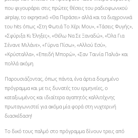
που φιγουράρει στις πρώτες θέσεις του ραδιοφωνικού
airplay, το εκρηκτικό «Θα Περάσει» αλλά και τα διαχρονικά
του hits όπως «Στη Φωτιά Το Χέρι Μου», «Τάσεις Φυγής»,
«Σφύριξα Κι Έληξες», «Θέλω Να Σε Ξαναδώ», «Όλα Για
Σένανε Μιλάνε», «Γύρνα Πίσω», «Αλλού Εσύ»,
«Κρύσταλλα», «Επειδή Μπορώ», «Σαν Ταινία Παλιά» και
πολλά ακόμη.
Παρουσιάζοντας, όπως πάντα, ένα άρτια δομημένο
πρόγραμμα και με τις δυνατές του ερμηνείες, ο
καταξιωμένος και ιδιαίτερα αγαπητός καλλιτέχνης
πρωταγωνιστεί για ακόμα μία φορά στη νυχτερινή
διασκέδαση!
Το δικό τους παλμό στο πρόγραμμα δίνουν τρεις από