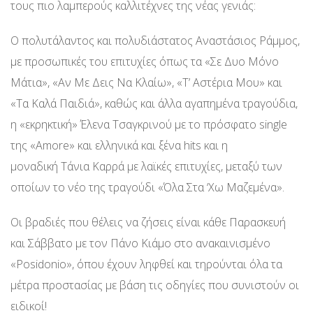
τους πιο λαμπερούς καλλιτέχνες της νέας γενιάς:
Ο πολυτάλαντος και πολυδιάστατος Αναστάσιος Ράμμος,
με προσωπικές του επιτυχίες όπως τα «Σε Δυο Μόνο
Μάτια», «Αν Με Δεις Να Κλαίω», «Τ’ Αστέρια Μου» και
«Τα Καλά Παιδιά», καθώς και άλλα αγαπημένα τραγούδια,
η «εκρηκτική» Έλενα Τσαγκρινού με το πρόσφατο single
της «Amore» και ελληνικά και ξένα hits και η
μοναδική Τάνια Καρρά με λαϊκές επιτυχίες, μεταξύ των
οποίων το νέο της τραγούδι «Όλα Στα ‘Χω Μαζεμένα».
Οι βραδιές που θέλεις να ζήσεις είναι κάθε Παρασκευή
και Σάββατο με τον Πάνο Κιάμο στο ανακαινισμένο
«Posidonio», όπου έχουν ληφθεί και τηρούνται όλα τα
μέτρα προστασίας με βάση τις οδηγίες που συνιστούν οι
ειδικοί!