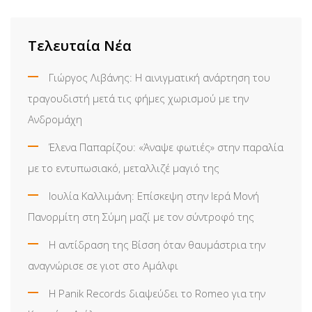
Τελευταία Νέα
Γιώργος Λιβάνης: Η αινιγματική ανάρτηση του
τραγουδιστή μετά τις φήμες χωρισμού με την
Ανδρομάχη
Έλενα Παπαρίζου: «Άναψε φωτιές» στην παραλία
με το εντυπωσιακό, μεταλλιζέ μαγιό της
Ιουλία Καλλιμάνη: Επίσκεψη στην Ιερά Μονή
Πανορμίτη στη Σύμη μαζί με τον σύντροφό της
Η αντίδραση της Βίσση όταν θαυμάστρια την
αναγνώρισε σε γιοτ στο Αμάλφι
Η Panik Records διαψεύδει το Romeo για την