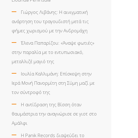
Γιώργος Λιβάνης: Η αινιγματική
ανάρτηση του τραγουδιστή μετά τις
φήμες χωρισμού με την Ανδρομάχη
Έλενα Παπαρίζου: «Άναψε φωτιές»
στην παραλία με το εντυπωσιακό,
μεταλλιζέ μαγιό της
Ιουλία Καλλιμάνη: Επίσκεψη στην
Ιερά Μονή Πανορμίτη στη Σύμη μαζί με
τον σύντροφό της
Η αντίδραση της Βίσση όταν
θαυμάστρια την αναγνώρισε σε γιοτ στο
Αμάλφι
Η Panik Records διαψεύδει το