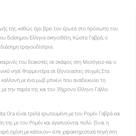
ζωής της, καθώς έχει βρει τον έρωτα στο πρόσωπο του
 του διάσημου Έλληνα σκηνοθέτη, Κώστα Γαβρά, ο
η διάσημη τραγουδίστρια.
καιρινές του διακοπές σε σκάφος στη Μεσόγειο και ο
ικό νησί Φορμεντέρα σε ξέγνοιαστες στιγμές.Στα
καλλονή με ένα μωβ μπικίνι που αναδεικνύει το
 με την παρέα της και τον 39χρονο Ελληνο-Γάλλο
ta Ora είναι τρελά ερωτευμένη με τον Ρομέν Γαβρά και
η της με τον Ρομέν και αγαπιούνται πολύ. Είναι η
αρή σχέση με κάποιον» είπε χαρακτηριστικά πηγή στη