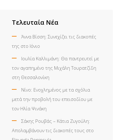
Τελευταία Νέα
Άννα Βίσση: Συνεχίζει τις διακοπές
της στο Ιόνιο
Ιουλία Καλλιμάνη: Θα παντρευτεί με
τον αγαπημένο της Μιχάλη Τουρατζίδη
στη Θεσσαλονίκη
Νίνο: Ενοχλημένος με τα σχόλια
μετά την προβολή του επεισοδίου με
τον Ηλία Ψινάκη
Σάκης Ρουβάς – Κάτια Ζυγούλη:
Απολαμβάνουν τις διακοπές τους στο
Elounda Peninsula