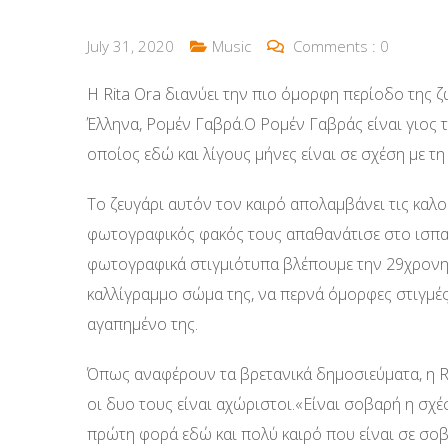
July 31, 2020
Music
Comments :
0
H Rita Ora διανύει την πιο όμορφη περίοδο της 
Έλληνα, Ρομέν Γαβρά.Ο Ρομέν Γαβράς είναι γιος
οποίος εδώ και λίγους μήνες είναι σε σχέση με τ
Το ζευγάρι αυτόν τον καιρό απολαμβάνει τις καλο
φωτογραφικός φακός τους απαθανάτισε στο ισπαν
φωτογραφικά στιγμιότυπα βλέπουμε την 29χρονη 
καλλίγραμμο σώμα της, να περνά όμορφες στιγμές
αγαπημένο της.
Όπως αναφέρουν τα βρετανικά δημοσιεύματα, η Ri
οι δυο τους είναι αχώριστοι.«Είναι σοβαρή η σχέσ
πρώτη φορά εδώ και πολύ καιρό που είναι σε σοβ