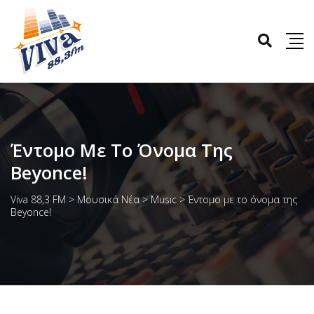
Έντομο Με Το Όνομα Της
Beyonce!
Viva 88,3 FM
>
Μουσικά Νέα
>
Music
>
Έντομο με το όνομα της
Beyonce!