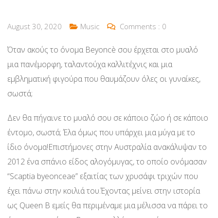
August 30, 2020
Music
Comments :
0
Όταν ακούς το όνομα Beyoncè σου έρχεται στο μυαλό
μια πανέμορφη, ταλαντούχα καλλιτέχνις και μια
εμβληματική φιγούρα που θαυμάζουν όλες οι γυναίκες,
σωστά;
Δεν θα πήγαινε το μυαλό σου σε κάποιο ζώο ή σε κάποιο
έντομο, σωστά; Έλα όμως που υπάρχει μια μύγα με το
ίδιο όνομα!Επιστήμονες στην Αυστραλία ανακάλυψαν το
2012 ένα σπάνιο είδος αλογόμυγας, το οποίο ονόμασαν
“Scaptia byeonceae” εξαιτίας των χρυσάφι τριχών που
έχει πάνω στην κοιλιά του.Έχοντας μείνει στην ιστορία
ως Queen B εμείς θα περιμέναμε μια μέλισσα να πάρει το