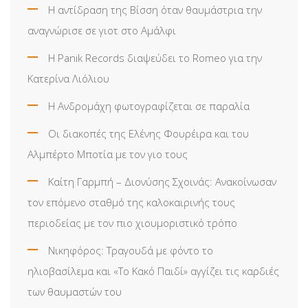
Η αντίδραση της Βίσση όταν θαυμάστρια την
αναγνώρισε σε γιοτ στο Αμάλφι
Η Panik Records διαψεύδει το Romeo για την
Κατερίνα Λιόλιου
Η Ανδρομάχη φωτογραφίζεται σε παραλία
Οι διακοπές της Ελένης Φουρέιρα και του
Αλμπέρτο Μποτία με τον γιο τους
Καίτη Γαρμπή – Διονύσης Σχοινάς: Ανακοίνωσαν
τον επόμενο σταθμό της καλοκαιρινής τους
περιοδείας με τον πιο χιουμοριστικό τρόπο
Νικηφόρος: Τραγουδά με φόντο το
ηλιοβασίλεμα και «Το Κακό Παιδί» αγγίζει τις καρδιές
των θαυμαστών του